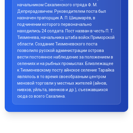
начальником Сахалинского отряда Ф. М.
Депрерадовичем. Руководителем поста был
назначен прапорщик А. П. Шишмарёв, в
подчинении которого первоначально
находились 24 солдата. Пост назван в честь П. Т.
Тихменева, начальника штаба войск Приморской
области. Создание Тихменевского поста
позволило русской администрации острова
вести постоянное наблюдение за положением в
селениях и на рыбных промыслах. Близлежащее
к Тихменевскому посту айнское селение Тарайка
являлось в то время своеобразным центром
меновой торговли у местных жителей (айнов,
нивхов, уйльта, эвенков и др.), съезжавшихся
сюда со всего Сахалина.