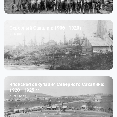
Северный Сахалин: 1906 - 1920 гг
5
фото
Японская оккупация Северного Сахалина:
1920 - 1925 гг
97
фото