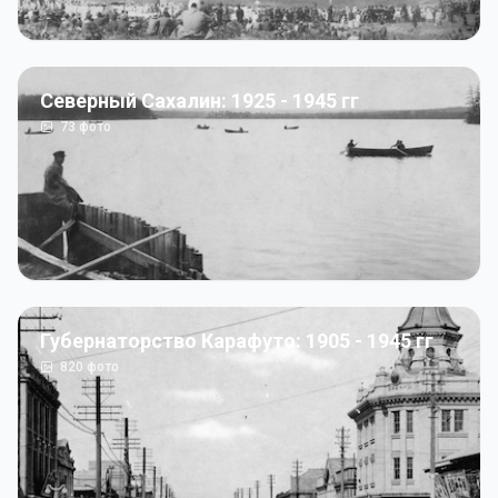
Северный Сахалин: 1925 - 1945 гг
73
фото
Губернаторство Карафуто: 1905 - 1945 гг
820
фото