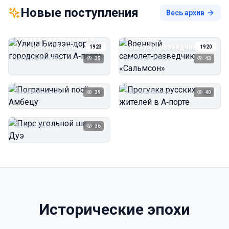
Новые поступления
Весь архив
Улица Бидзэн‑дорри в
Военный
городской части
самолёт‑разведчик
1923
1920
А‑порта
«Сальмсон»
Автор неизвестен
35
Автор неизвестен
43
Пограничный посёлок
Прогулка русских
Амбецу
жителей в А‑порте
Автор неизвестен
39
Автор неизвестен
40
1923
1923
Пирс угольной шахты
Дуэ
Автор неизвестен
36
1923
Исторические эпохи