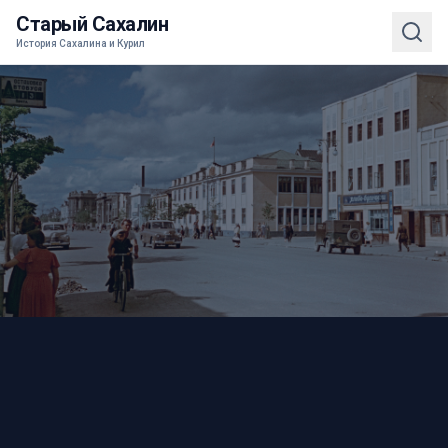
Старый Сахалин
История Сахалина и Курил