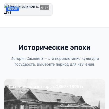
Дуэ
Автор неизвестен
35
1923
НОВОЕ
Исторические эпохи
История Сахалина — это переплетение культур и
государств. Выберите период для изучения.
Сахалинская каторга: 1869 - 1906 гг
156
фото