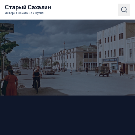
Старый Сахалин
История Сахалина и Курил