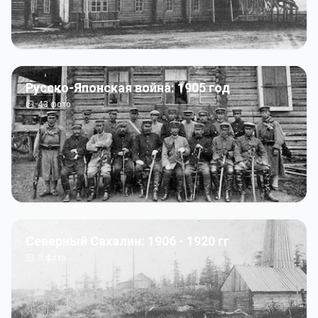
Русско-Японская война: 1905 год
43
фото
Северный Сахалин: 1906 - 1920 гг
5
фото