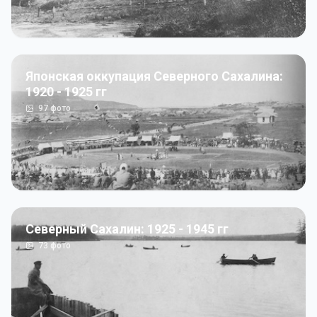
Японская оккупация Северного Сахалина:
1920 - 1925 гг
97
фото
Северный Сахалин: 1925 - 1945 гг
73
фото