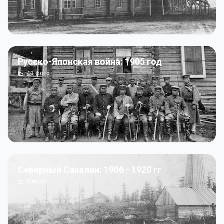
Русско-Японская война: 1905 год
43
фото
Северный Сахалин: 1906 - 1920 гг
5
фото