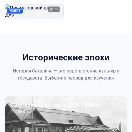
Дуэ
Автор неизвестен
35
1923
НОВОЕ
Исторические эпохи
История Сахалина — это переплетение культур и
государств. Выберите период для изучения.
Сахалинская каторга: 1869 - 1906 гг
156
фото