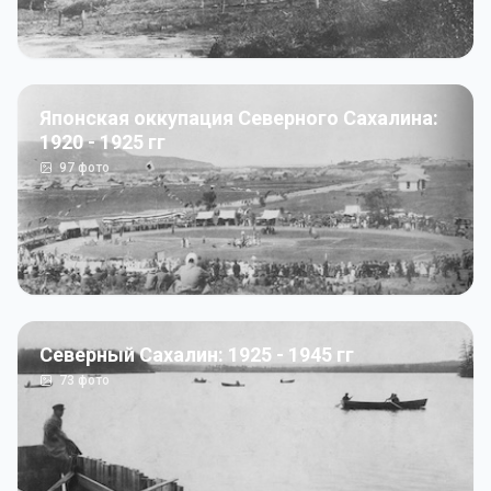
Японская оккупация Северного Сахалина:
1920 - 1925 гг
97
фото
Северный Сахалин: 1925 - 1945 гг
73
фото