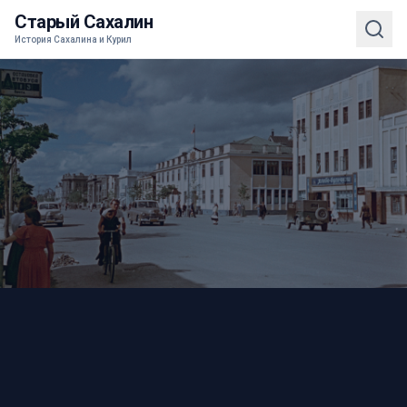
Старый Сахалин
История Сахалина и Курил