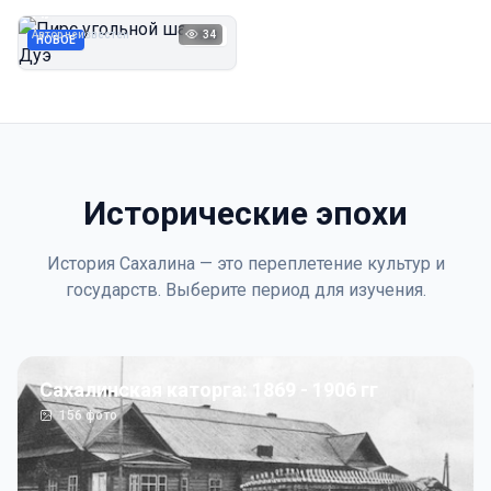
Дуэ
Автор неизвестен
34
1923
НОВОЕ
Исторические эпохи
История Сахалина — это переплетение культур и
государств. Выберите период для изучения.
Сахалинская каторга: 1869 - 1906 гг
156
фото