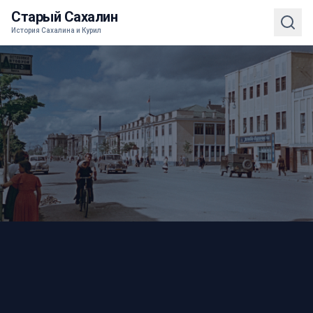
Старый Сахалин
История Сахалина и Курил