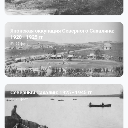
Японская оккупация Северного Сахалина:
1920 - 1925 гг
97
фото
Северный Сахалин: 1925 - 1945 гг
73
фото