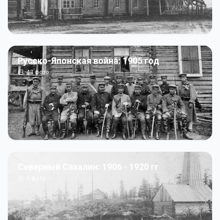
Русско-Японская война: 1905 год
43
фото
Северный Сахалин: 1906 - 1920 гг
5
фото