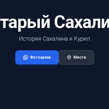
тарый Сахал
История Сахалина и Курил
Фотоархив
Места