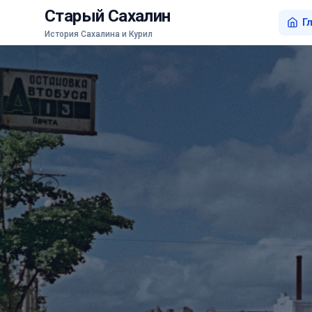
Старый Сахалин
Г
История Сахалина и Курил