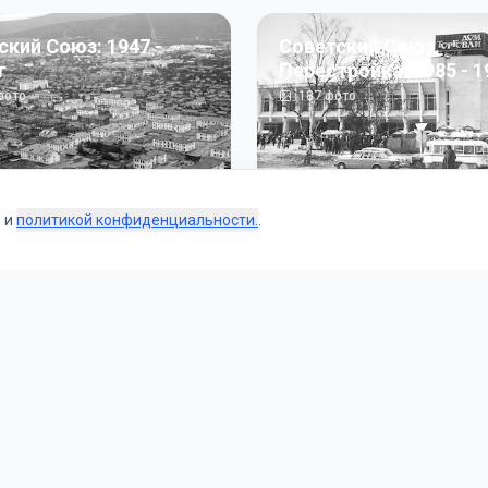
ский Союз: 1947 -
Советский Союз.
г
Перестройка: 1985 - 1
ото
187
фото
s и
политикой конфиденциальности.
.
Коллекции
 и тематические подборки от наших редакторов и пользо