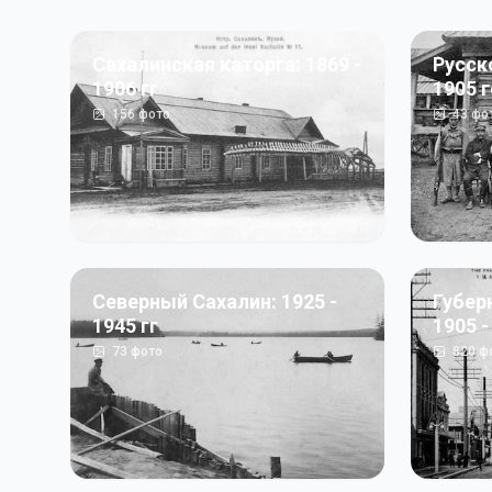
Сахалинская каторга: 1869 -
Русск
1906 гг
1905 
156
фото
43
фо
Северный Сахалин: 1925 -
Губер
1945 гг
1905 -
73
фото
820
ф