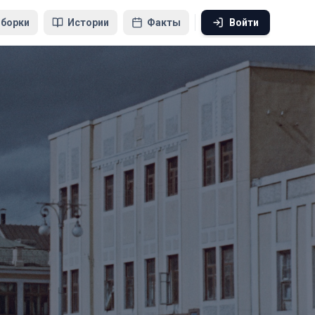
борки
Истории
Факты
Войти