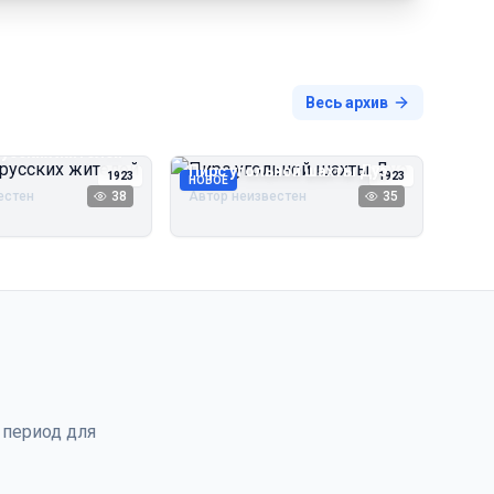
Весь архив
русских жителей
Пирс угольной шахты Дуэ
1923
1923
НОВОЕ
естен
38
Автор неизвестен
35
 период для