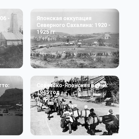
06 -
Японская оккупация
Северного Сахалина: 1920 -
1925 гг
97
фото
тто:
Советско-Японская война:
1945 год
50
фото