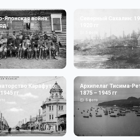
о-Японская война:
Северный Сахалин: 19
год
1920 гг
то
5
фото
наторство Карафуто:
Архипелаг Тисима-Ре
 1945 гг
1875 – 1945 гг
ото
5
фото