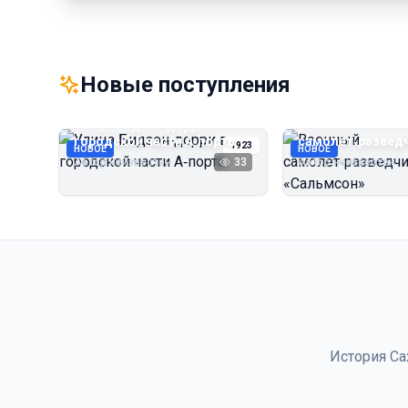
Новые поступления
Улица Бидзэн‑дорри в
Военный
городской части А‑порта
самолёт‑развед
1923
НОВОЕ
НОВОЕ
«Сальмсон»
Автор неизвестен
33
Автор неизвестен
История Са