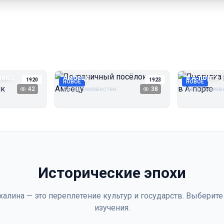
Пограничный посёлок
Прогулка 
чик
Амбецу
в А‑порте
1920
1923
НОВОЕ
НОВОЕ
42
Автор неизвестен
38
Автор неизв
Исторические эпохи
халина — это переплетение культур и государств. Выберите
изучения.