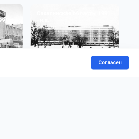
Сахалинская область: 1991
991 гг
- н.в.
13
фото
Согласен
вателей.