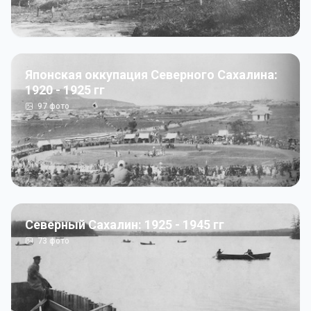
Японская оккупация Северного Сахалина:
1920 - 1925 гг
97
фото
Северный Сахалин: 1925 - 1945 гг
73
фото