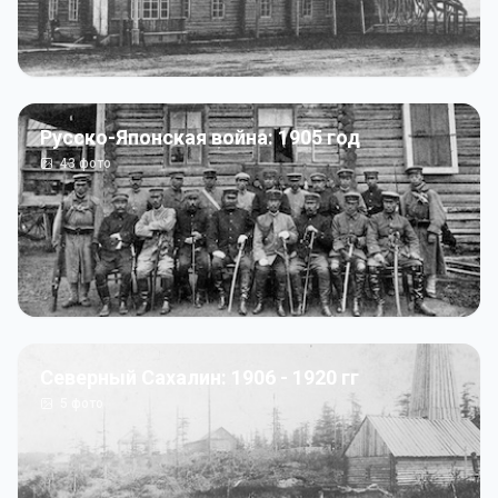
Русско-Японская война: 1905 год
43
фото
Северный Сахалин: 1906 - 1920 гг
5
фото