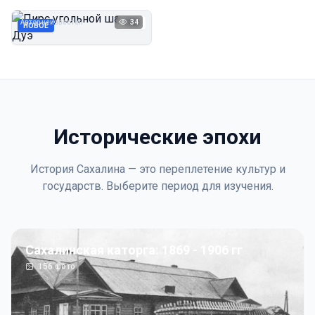
Дуэ
Автор неизвестен
34
1923
НОВОЕ
Исторические эпохи
История Сахалина — это переплетение культур и
государств. Выберите период для изучения.
Сахалинская каторга: 1869 - 1906 гг
156
фото