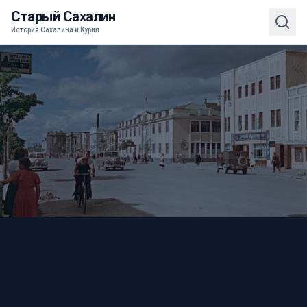
Старый Сахалин
История Сахалина и Курил