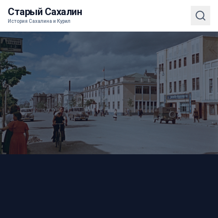
Старый Сахалин
История Сахалина и Курил