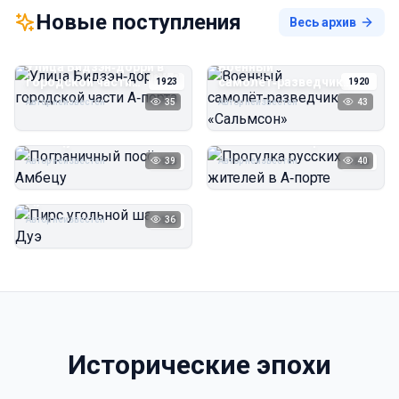
Новые поступления
Весь архив
Улица Бидзэн‑дорри в
Военный
городской части
самолёт‑разведчик
1923
1920
А‑порта
«Сальмсон»
Автор неизвестен
35
Автор неизвестен
43
Пограничный посёлок
Прогулка русских
Амбецу
жителей в А‑порте
Автор неизвестен
39
Автор неизвестен
40
1923
1923
Пирс угольной шахты
Дуэ
Автор неизвестен
36
1923
Исторические эпохи