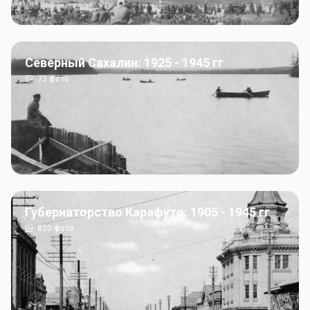
Северный Сахалин: 1925 - 1945 гг
73
фото
Губернаторство Карафуто: 1905 - 1945 гг
820
фото