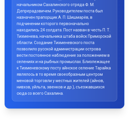
начальником Сахалинского отряда Ф. М.
Депрерадовичем. Руководителем поста был
назначен прапорщик А. П. Шишмарёв, в
подчинении которого первоначально
находились 24 солдата. Пост назван в честь П. Т.
Тихменева, начальника штаба войск Приморской
области. Создание Тихменевского поста
позволило русской администрации острова
вести постоянное наблюдение за положением в
селениях и на рыбных промыслах. Близлежащее
к Тихменевскому посту айнское селение Тарайка
являлось в то время своеобразным центром
меновой торговли у местных жителей (айнов,
нивхов, уйльта, эвенков и др.), съезжавшихся
сюда со всего Сахалина.