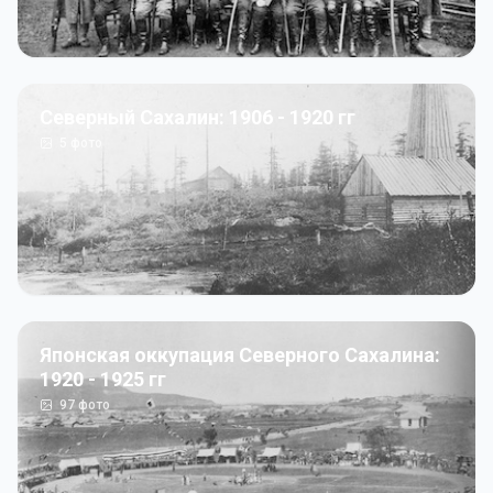
Северный Сахалин: 1906 - 1920 гг
5
фото
Японская оккупация Северного Сахалина:
1920 - 1925 гг
97
фото