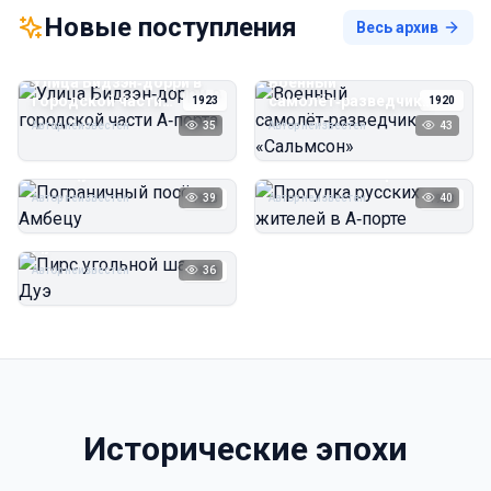
Новые поступления
Весь архив
Улица Бидзэн‑дорри в
Военный
городской части
самолёт‑разведчик
1923
1920
А‑порта
«Сальмсон»
Автор неизвестен
35
Автор неизвестен
43
Пограничный посёлок
Прогулка русских
Амбецу
жителей в А‑порте
Автор неизвестен
39
Автор неизвестен
40
1923
1923
Пирс угольной шахты
Дуэ
Автор неизвестен
36
1923
Исторические эпохи