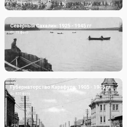
Северный Сахалин: 1925 - 1945 гг
73
фото
Губернаторство Карафуто: 1905 - 1945 гг
820
фото