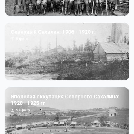
Северный Сахалин: 1906 - 1920 гг
5
фото
Японская оккупация Северного Сахалина:
1920 - 1925 гг
97
фото