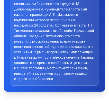
начальником Сахалинского отряда Ф. М.
Депрерадовичем. Руководителем поста был
назначен прапорщик А. П. Шишмарёв, в
подчинении которого первоначально
находились 24 солдата. Пост назван в честь П. Т.
Тихменева, начальника штаба войск Приморской
области. Создание Тихменевского поста
позволило русской администрации острова
вести постоянное наблюдение за положением в
селениях и на рыбных промыслах. Близлежащее
к Тихменевскому посту айнское селение Тарайка
являлось в то время своеобразным центром
меновой торговли у местных жителей (айнов,
нивхов, уйльта, эвенков и др.), съезжавшихся
сюда со всего Сахалина.