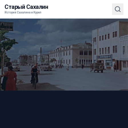
Старый Сахалин
История Сахалина и Курил