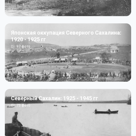
Японская оккупация Северного Сахалина:
1920 - 1925 гг
97
фото
Северный Сахалин: 1925 - 1945 гг
73
фото