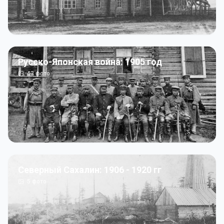
Русско-Японская война: 1905 год
43
фото
Северный Сахалин: 1906 - 1920 гг
5
фото