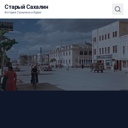
Старый Сахалин
История Сахалина и Курил