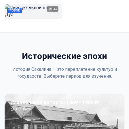
Дуэ
Автор неизвестен
34
1923
НОВОЕ
Исторические эпохи
История Сахалина — это переплетение культур и
государств. Выберите период для изучения.
Сахалинская каторга: 1869 - 1906 гг
156
фото