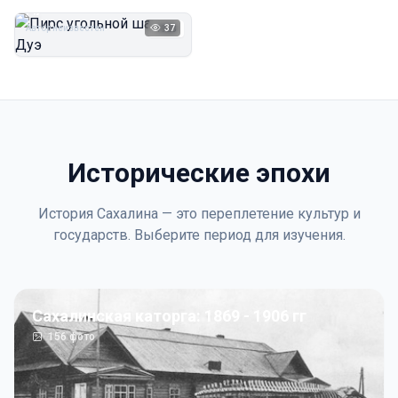
Дуэ
Автор неизвестен
37
1923
Исторические эпохи
История Сахалина — это переплетение культур и
государств. Выберите период для изучения.
Сахалинская каторга: 1869 - 1906 гг
156
фото