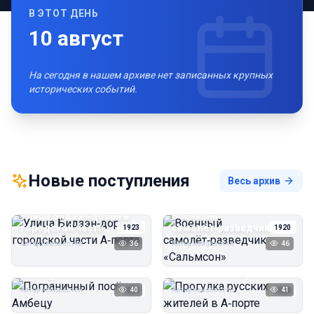
В ЭТОТ ДЕНЬ
10
август
На сегодня в нашем архиве нет записанных крупных
исторических событий.
Новые поступления
Весь архив
Улица Бидзэн‑дорри в
Военный
городской части
самолёт‑разведчик
1923
1920
А‑порта
«Сальмсон»
Автор неизвестен
36
Автор неизвестен
46
Пограничный посёлок
Прогулка русских
Амбецу
жителей в А‑порте
Автор неизвестен
40
Автор неизвестен
41
1923
1923
Пирс угольной шахты