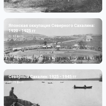
Японская оккупация Северного Сахалина:
1920 - 1925 гг
97
фото
Северный Сахалин: 1925 - 1945 гг
73
фото