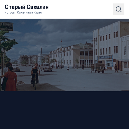
Старый Сахалин
История Сахалина и Курил