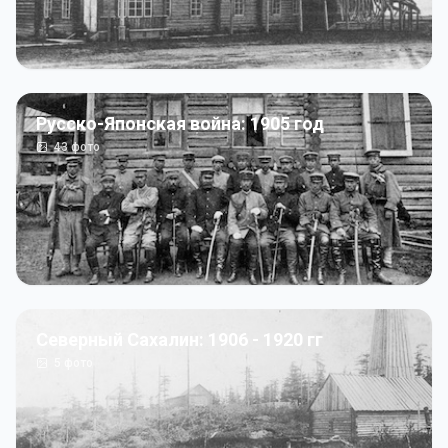
Русско-Японская война: 1905 год
43
фото
Северный Сахалин: 1906 - 1920 гг
5
фото