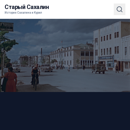
Старый Сахалин
История Сахалина и Курил