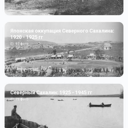
Японская оккупация Северного Сахалина:
1920 - 1925 гг
97
фото
Северный Сахалин: 1925 - 1945 гг
73
фото