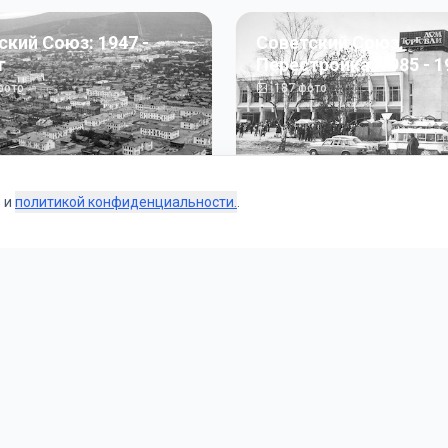
ский Союз: 1947 -
Советский Союз.
г
Перестройка: 1985 - 1
ото
187
фото
s и
политикой конфиденциальности.
.
Коллекции
 и тематические подборки от наших редакторов и пользо