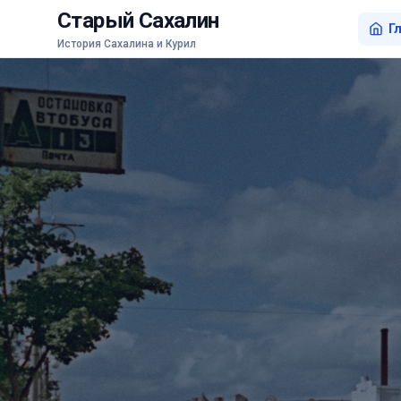
Старый Сахалин
Г
История Сахалина и Курил