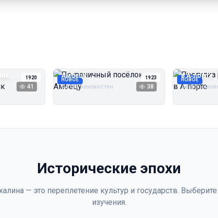
Пограничный посёлок
Прогулка 
чик
Амбецу
в А‑порте
1920
1923
НОВОЕ
НОВОЕ
41
Автор неизвестен
38
Автор неизв
Исторические эпохи
халина — это переплетение культур и государств. Выберите
изучения.