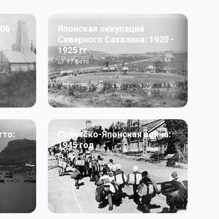
06 -
Японская оккупация
Северного Сахалина: 1920 -
1925 гг
97
фото
тто:
Советско-Японская война:
1945 год
50
фото