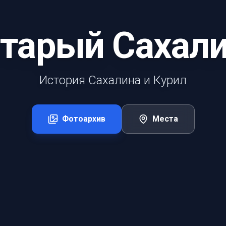
тарый Сахал
История Сахалина и Курил
Фотоархив
Места