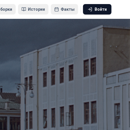
борки
Истории
Факты
Войти