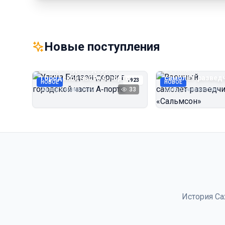
Новые поступления
Улица Бидзэн‑дорри в
Военный
городской части А‑порта
самолёт‑развед
1923
НОВОЕ
НОВОЕ
«Сальмсон»
Автор неизвестен
33
Автор неизвестен
История Са