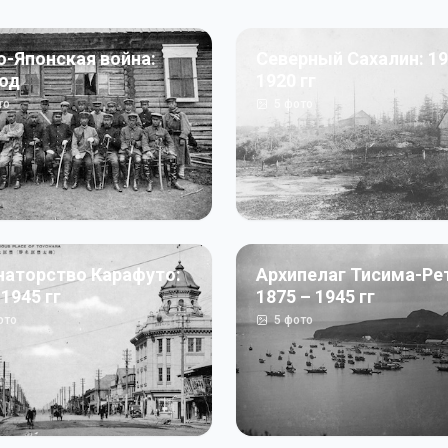
о-Японская война:
Северный Сахалин: 19
год
1920 гг
то
5
фото
наторство Карафуто:
Архипелаг Тисима-Ре
 1945 гг
1875 – 1945 гг
ото
5
фото