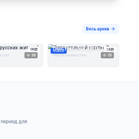
Весь архив
русских жителей
Пирс угольной шахты Дуэ
1923
1923
НОВОЕ
естен
38
Автор неизвестен
35
 период для