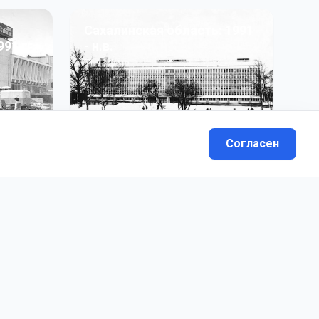
Сахалинская область: 1991
991 гг
- н.в.
13
фото
Согласен
вателей.