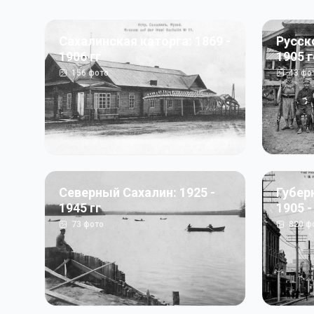
Сахалинская каторга: 1869 -
Русск
1906 гг
1905 
156
фото
43
фо
Северный Сахалин: 1925 -
Губер
1945 гг
1905 -
73
фото
820
ф