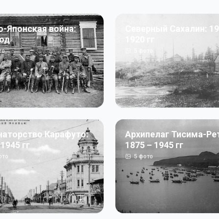
о-Японская война:
Северный Сахалин: 19
год
1920 гг
то
5
фото
наторство Карафуто:
Архипелаг Тисима-Ре
 1945 гг
1875 – 1945 гг
ото
5
фото