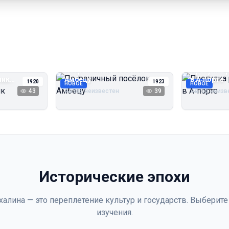
Пограничный посёлок
Прогулка 
чик
Амбецу
в А‑порте
1920
1923
НОВОЕ
НОВОЕ
43
Автор неизвестен
39
Автор неизв
Исторические эпохи
халина — это переплетение культур и государств. Выберите
изучения.