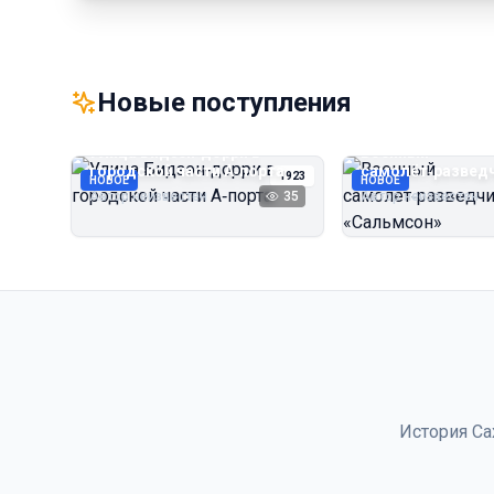
Новые поступления
Улица Бидзэн‑дорри в
Военный
городской части А‑порта
самолёт‑развед
1923
НОВОЕ
НОВОЕ
«Сальмсон»
Автор неизвестен
35
Автор неизвестен
История Са