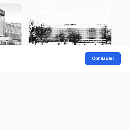
Сахалинская область: 1991
991 гг
- н.в.
13
фото
Согласен
вателей.