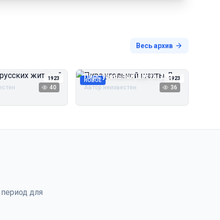
Весь архив
русских жителей
Пирс угольной шахты Дуэ
1923
1923
НОВОЕ
естен
40
Автор неизвестен
36
 период для