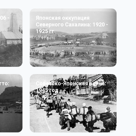
06 -
Японская оккупация
Северного Сахалина: 1920 -
1925 гг
97
фото
тто:
Советско-Японская война:
1945 год
50
фото