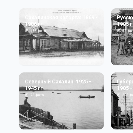
Сахалинская каторга: 1869 -
Русск
1906 гг
1905 
156
фото
43
фо
Северный Сахалин: 1925 -
Губер
1945 гг
1905 -
73
фото
820
ф