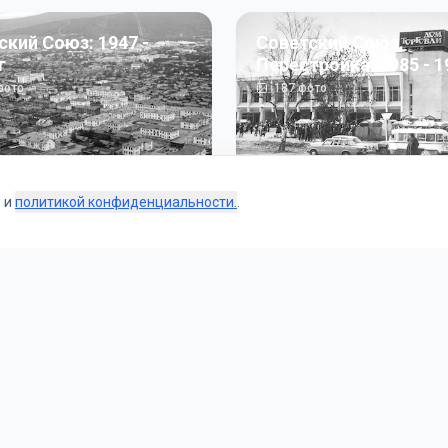
ский Союз: 1947 -
Советский Союз.
г
Перестройка: 1985 - 1
ото
187
фото
s и
политикой конфиденциальности.
.
Коллекции
 и тематические подборки от наших редакторов и пользо