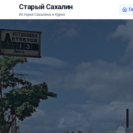
Старый Сахалин
Г
История Сахалина и Курил