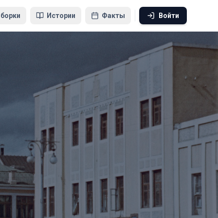
борки
Истории
Факты
Войти