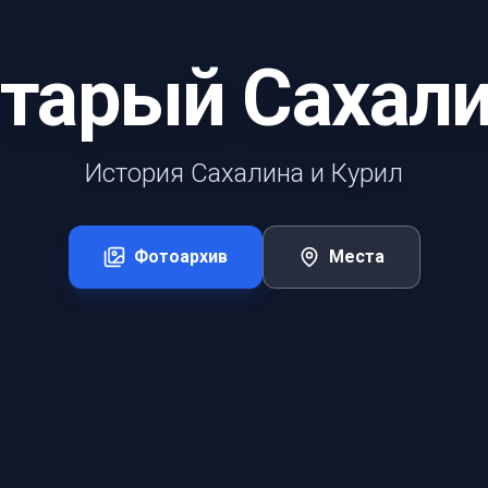
тарый Сахал
История Сахалина и Курил
Фотоархив
Места