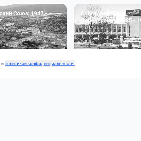
ский Союз: 1947 -
Советский Союз.
г
Перестройка: 1985 - 1
ото
187
фото
s и
политикой конфиденциальности.
.
Коллекции
 и тематические подборки от наших редакторов и пользо