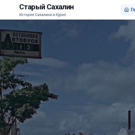
Старый Сахалин
Г
История Сахалина и Курил