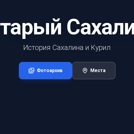
тарый Сахал
История Сахалина и Курил
Фотоархив
Места