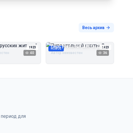
Весь архив
русских жителей
Пирс угольной шахты Дуэ
1923
1923
НОВОЕ
естен
40
Автор неизвестен
36
 период для