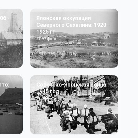
06 -
Японская оккупация
Северного Сахалина: 1920 -
1925 гг
97
фото
тто:
Советско-Японская война:
1945 год
50
фото