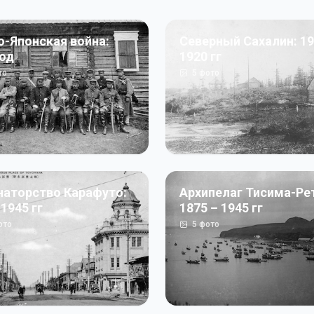
о-Японская война:
Северный Сахалин: 19
год
1920 гг
то
5
фото
наторство Карафуто:
Архипелаг Тисима-Ре
 1945 гг
1875 – 1945 гг
ото
5
фото