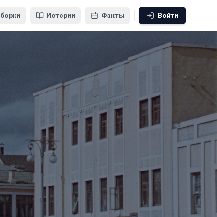
борки
Истории
Факты
Войти