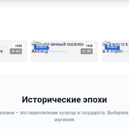
Пограничный посёлок
Прогулка 
чик
Амбецу
в А‑порте
1920
1923
НОВОЕ
НОВОЕ
43
Автор неизвестен
39
Автор неизв
Исторические эпохи
халина — это переплетение культур и государств. Выберите
изучения.