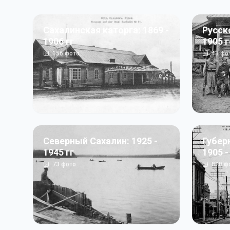
Сахалинская каторга: 1869 -
Русск
1906 гг
1905 
156
фото
43
фо
Северный Сахалин: 1925 -
Губер
1945 гг
1905 -
73
фото
820
ф