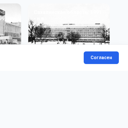
Сахалинская область: 1991
991 гг
- н.в.
13
фото
Согласен
вателей.