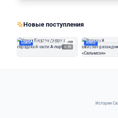
Новые поступления
Улица Бидзэн‑дорри в
Военный
городской части А‑порта
самолёт‑развед
1923
НОВОЕ
НОВОЕ
«Сальмсон»
Автор неизвестен
35
Автор неизвестен
История Са