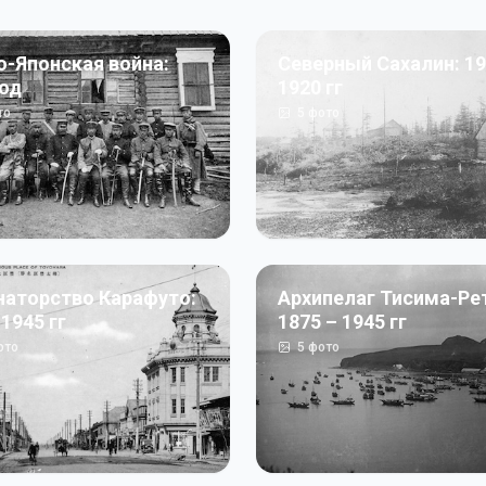
о-Японская война:
Северный Сахалин: 19
год
1920 гг
то
5
фото
наторство Карафуто:
Архипелаг Тисима-Ре
 1945 гг
1875 – 1945 гг
ото
5
фото