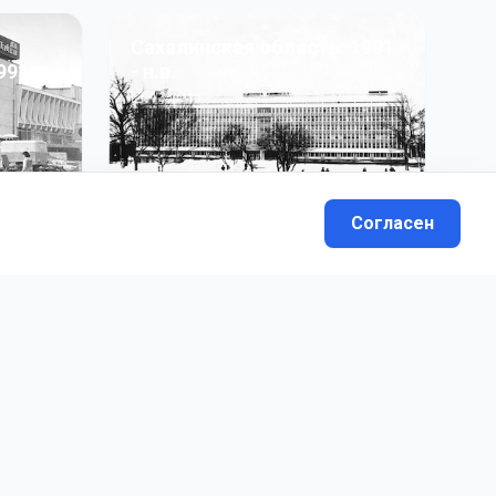
Сахалинская область: 1991
991 гг
- н.в.
13
фото
Согласен
вателей.