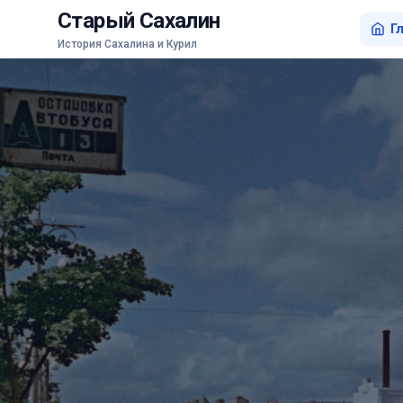
Старый Сахалин
Г
История Сахалина и Курил