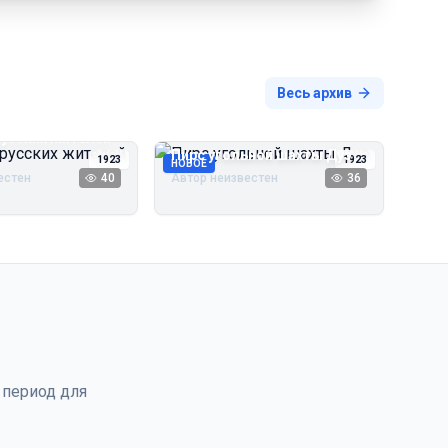
Весь архив
русских жителей
Пирс угольной шахты Дуэ
1923
1923
НОВОЕ
естен
40
Автор неизвестен
36
 период для