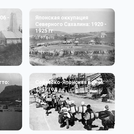
06 -
Японская оккупация
Северного Сахалина: 1920 -
1925 гг
97
фото
тто:
Советско-Японская война:
1945 год
50
фото