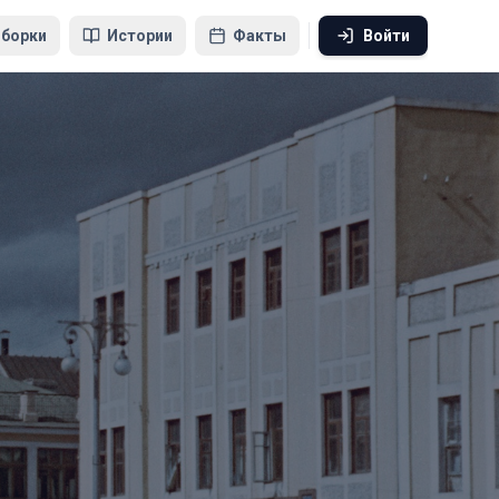
борки
Истории
Факты
Войти