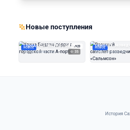
Новые поступления
Улица Бидзэн‑дорри в
Военный
городской части А‑порта
самолёт‑развед
1923
НОВОЕ
НОВОЕ
«Сальмсон»
Автор неизвестен
35
Автор неизвестен
История Са