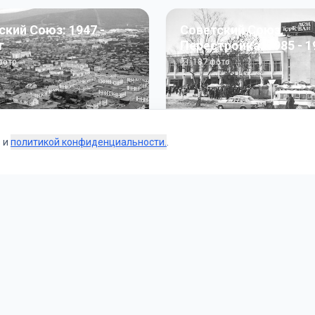
ский Союз: 1947 -
Советский Союз.
г
Перестройка: 1985 - 1
ото
187
фото
s и
политикой конфиденциальности.
.
Коллекции
 и тематические подборки от наших редакторов и пользо