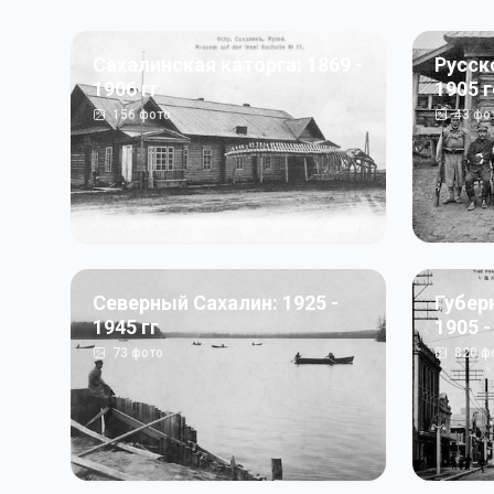
Сахалинская каторга: 1869 -
Русск
1906 гг
1905 
156
фото
43
фо
Северный Сахалин: 1925 -
Губер
1945 гг
1905 -
73
фото
820
ф