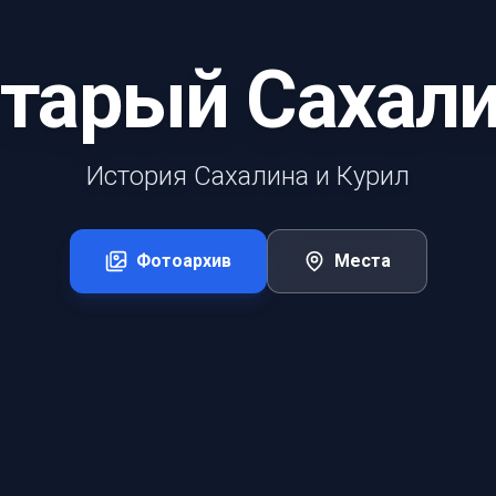
тарый Сахал
История Сахалина и Курил
Фотоархив
Места