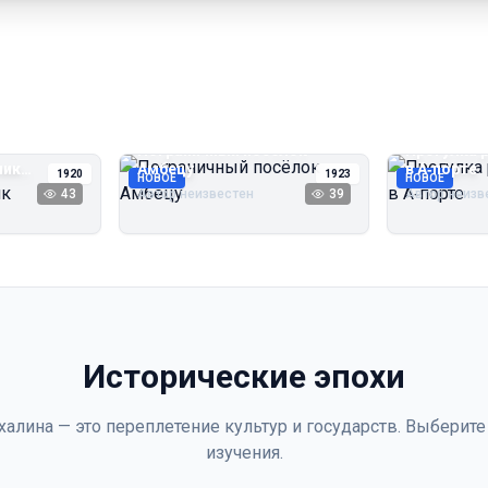
Пограничный посёлок
Прогулка 
чик
Амбецу
в А‑порте
1920
1923
НОВОЕ
НОВОЕ
43
Автор неизвестен
39
Автор неизв
Исторические эпохи
халина — это переплетение культур и государств. Выберите
изучения.