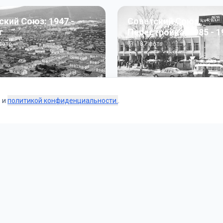
ский Союз: 1947 -
Советский Союз.
г
Перестройка: 1985 - 1
ото
187
фото
s и
политикой конфиденциальности.
.
Коллекции
 и тематические подборки от наших редакторов и пользо