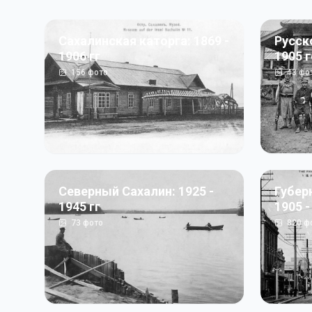
Сахалинская каторга: 1869 -
Русск
1906 гг
1905 
156
фото
43
фо
Северный Сахалин: 1925 -
Губер
1945 гг
1905 -
73
фото
820
ф