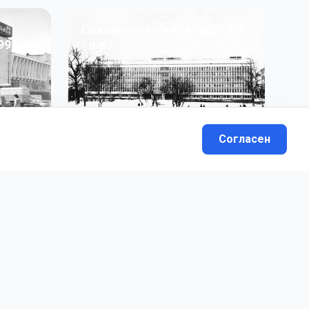
Сахалинская область: 1991
991 гг
- н.в.
13
фото
Согласен
вателей.