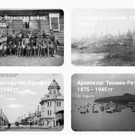
о-Японская война:
Северный Сахалин: 19
год
1920 гг
то
5
фото
наторство Карафуто:
Архипелаг Тисима-Ре
 1945 гг
1875 – 1945 гг
ото
5
фото