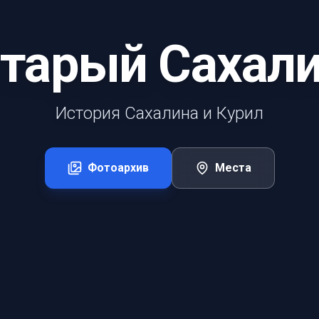
тарый Сахал
История Сахалина и Курил
Фотоархив
Места