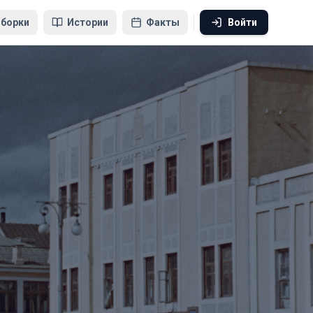
борки
Истории
Факты
Войти