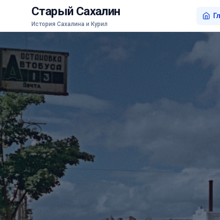
Старый Сахалин
Г
История Сахалина и Курил