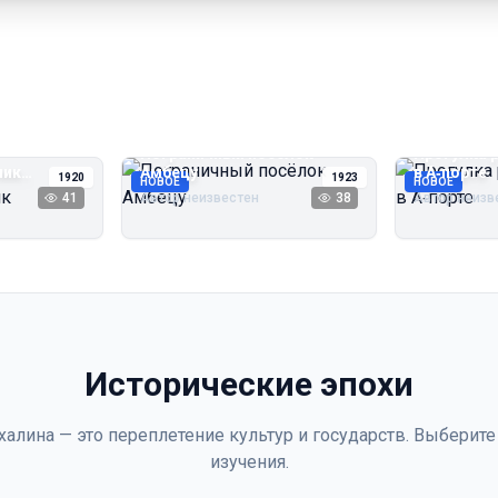
Пограничный посёлок
Прогулка 
чик
Амбецу
в А‑порте
1920
1923
НОВОЕ
НОВОЕ
41
Автор неизвестен
38
Автор неизв
Исторические эпохи
халина — это переплетение культур и государств. Выберите
изучения.