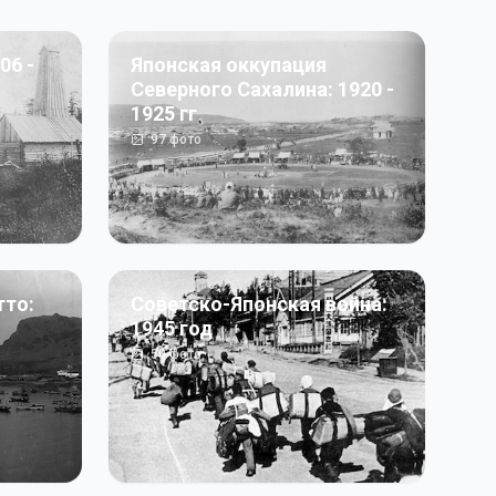
06 -
Японская оккупация
Северного Сахалина: 1920 -
1925 гг
97
фото
тто:
Советско-Японская война:
1945 год
50
фото