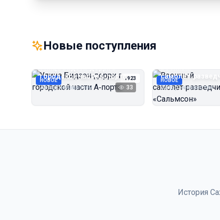
Новые поступления
Улица Бидзэн‑дорри в
Военный
городской части А‑порта
самолёт‑развед
1923
НОВОЕ
НОВОЕ
«Сальмсон»
Автор неизвестен
33
Автор неизвестен
История Са