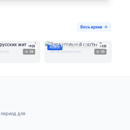
Весь архив
русских жителей
Пирс угольной шахты Дуэ
1923
1923
НОВОЕ
естен
38
Автор неизвестен
35
 период для