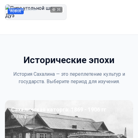
Дуэ
Автор неизвестен
35
1923
НОВОЕ
Исторические эпохи
История Сахалина — это переплетение культур и
государств. Выберите период для изучения.
Сахалинская каторга: 1869 - 1906 гг
156
фото