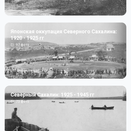
Японская оккупация Северного Сахалина:
1920 - 1925 гг
97
фото
Северный Сахалин: 1925 - 1945 гг
73
фото