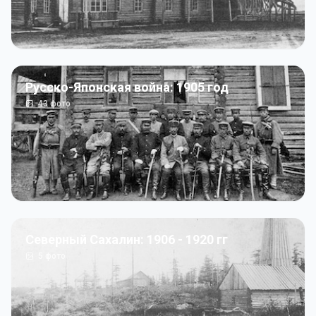
Русско-Японская война: 1905 год
43
фото
Северный Сахалин: 1906 - 1920 гг
5
фото