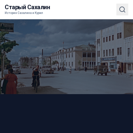
Старый Сахалин
История Сахалина и Курил