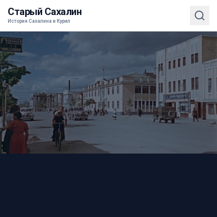
Старый Сахалин
История Сахалина и Курил