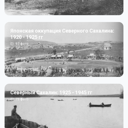
Японская оккупация Северного Сахалина:
1920 - 1925 гг
97
фото
Северный Сахалин: 1925 - 1945 гг
73
фото