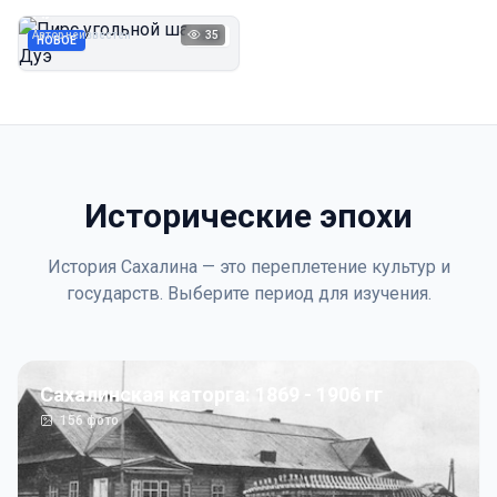
Дуэ
Автор неизвестен
35
1923
НОВОЕ
Исторические эпохи
История Сахалина — это переплетение культур и
государств. Выберите период для изучения.
Сахалинская каторга: 1869 - 1906 гг
156
фото