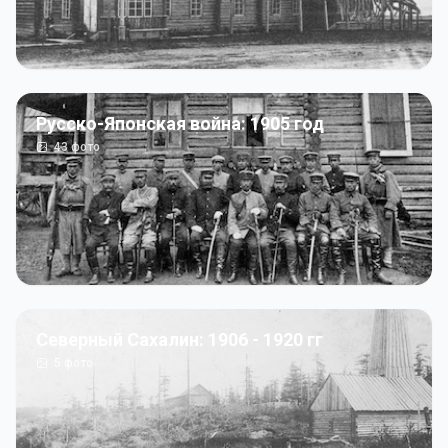
Русско-Японская война: 1905 год
43
фото
Северный Сахалин: 1906 - 1920 гг
5
фото