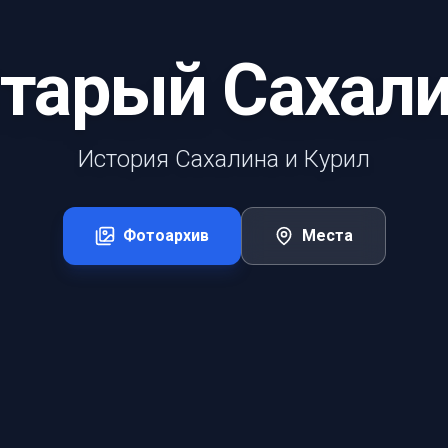
тарый Сахал
История Сахалина и Курил
Фотоархив
Места