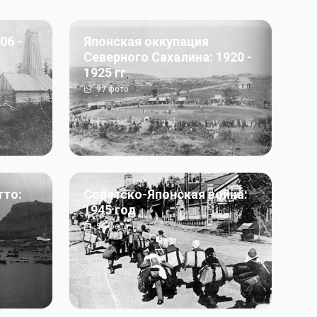
06 -
Японская оккупация
Северного Сахалина: 1920 -
1925 гг
97
фото
тто:
Советско-Японская война:
1945 год
50
фото