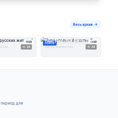
Весь архив
русских жителей
Пирс угольной шахты Дуэ
1923
1923
НОВОЕ
естен
36
Автор неизвестен
34
 период для