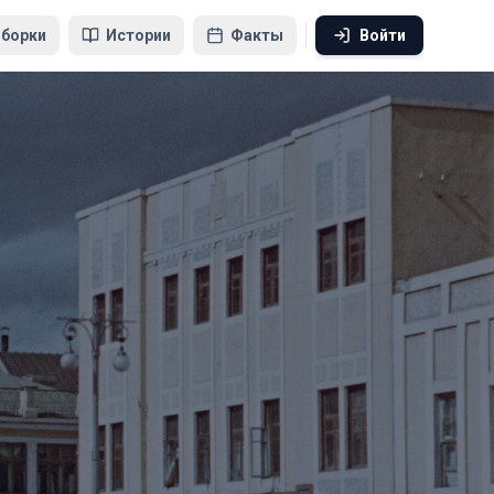
борки
Истории
Факты
Войти