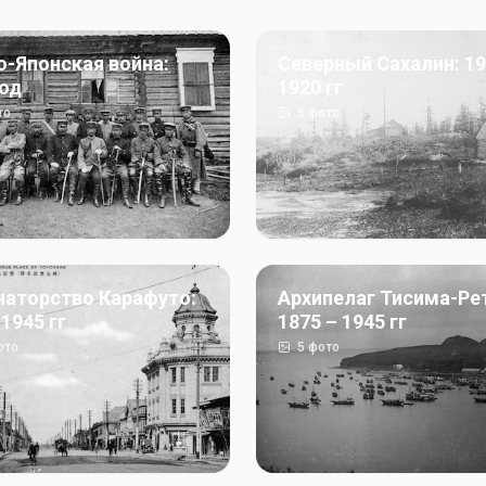
о-Японская война:
Северный Сахалин: 19
год
1920 гг
то
5
фото
наторство Карафуто:
Архипелаг Тисима-Ре
 1945 гг
1875 – 1945 гг
ото
5
фото