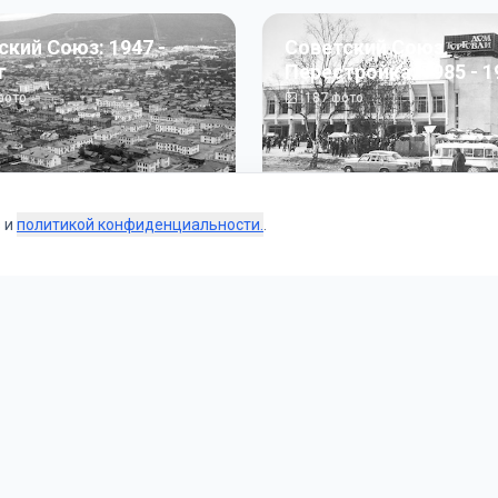
ский Союз: 1947 -
Советский Союз.
г
Перестройка: 1985 - 1
ото
187
фото
s и
политикой конфиденциальности.
.
Коллекции
 и тематические подборки от наших редакторов и пользо