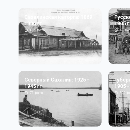
Сахалинская каторга: 1869 -
Русск
1906 гг
1905 
156
фото
43
фо
Северный Сахалин: 1925 -
Губер
1945 гг
1905 -
73
фото
820
ф