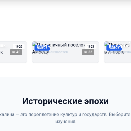
Пограничный посёлок
Прогулка 
чик
Амбецу
в А‑порте
1920
1923
НОВОЕ
НОВОЕ
40
Автор неизвестен
36
Автор неизв
Исторические эпохи
халина — это переплетение культур и государств. Выберите
изучения.