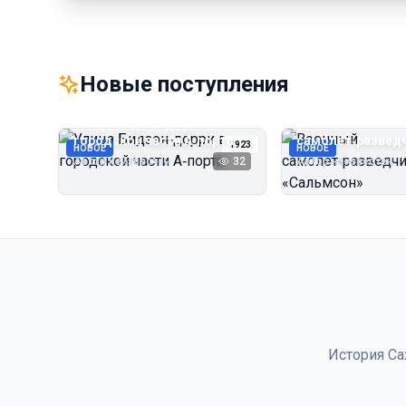
Новые поступления
Улица Бидзэн‑дорри в
Военный
городской части А‑порта
самолёт‑развед
1923
НОВОЕ
НОВОЕ
«Сальмсон»
Автор неизвестен
32
Автор неизвестен
История Са