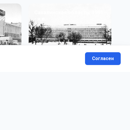
Сахалинская область: 1991
991 гг
- н.в.
13
фото
Согласен
вателей.