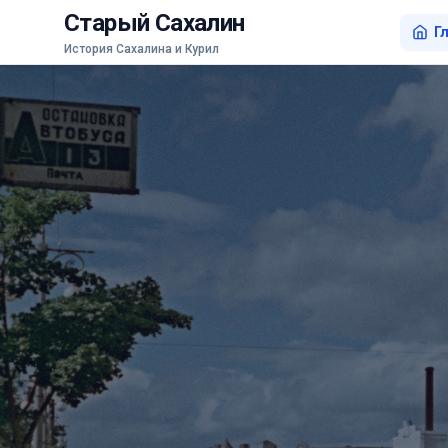
Старый Сахалин
Г
История Сахалина и Курил