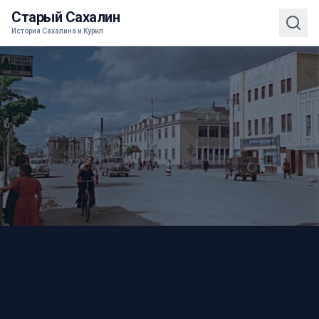
Старый Сахалин
История Сахалина и Курил