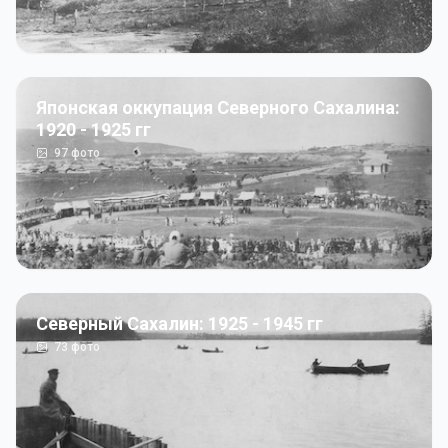
Японская оккупация Северного Сахалина:
1920 - 1925 гг
97
фото
Северный Сахалин: 1925 - 1945 гг
73
фото