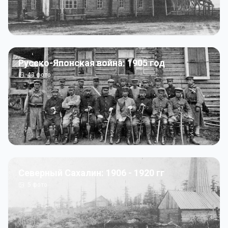
Русско-Японская война: 1905 год
43
фото
Северный Сахалин: 1906 - 1920 гг
5
фото