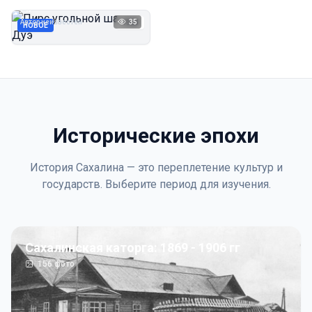
Дуэ
Автор неизвестен
35
1923
НОВОЕ
Исторические эпохи
История Сахалина — это переплетение культур и
государств. Выберите период для изучения.
Сахалинская каторга: 1869 - 1906 гг
156
фото