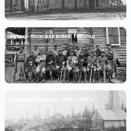
Русско-Японская война: 1905 год
43
фото
Северный Сахалин: 1906 - 1920 гг
5
фото