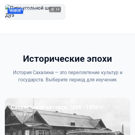
Дуэ
Автор неизвестен
34
1923
НОВОЕ
Исторические эпохи
История Сахалина — это переплетение культур и
государств. Выберите период для изучения.
Сахалинская каторга: 1869 - 1906 гг
156
фото