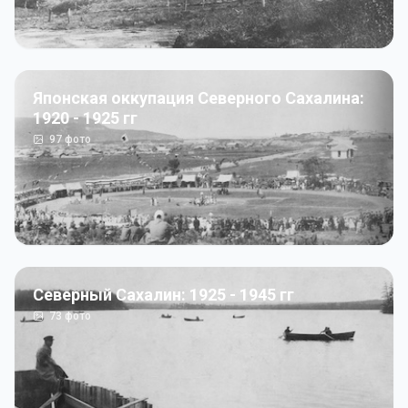
Японская оккупация Северного Сахалина:
1920 - 1925 гг
97
фото
Северный Сахалин: 1925 - 1945 гг
73
фото