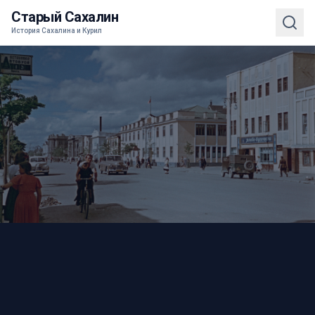
Старый Сахалин
История Сахалина и Курил