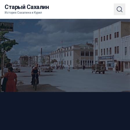
Старый Сахалин
История Сахалина и Курил