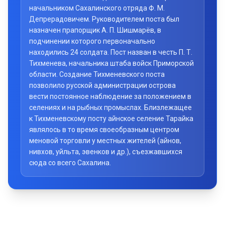
начальником Сахалинского отряда Ф. М.
Депрерадовичем. Руководителем поста был
назначен прапорщик А. П. Шишмарёв, в
подчинении которого первоначально
находились 24 солдата. Пост назван в честь П. Т.
Тихменева, начальника штаба войск Приморской
области. Создание Тихменевского поста
позволило русской администрации острова
вести постоянное наблюдение за положением в
селениях и на рыбных промыслах. Близлежащее
к Тихменевскому посту айнское селение Тарайка
являлось в то время своеобразным центром
меновой торговли у местных жителей (айнов,
нивхов, уйльта, эвенков и др.), съезжавшихся
сюда со всего Сахалина.