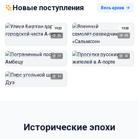
Новые поступления
Весь архив
Улица Бидзэн‑дорри в
Военный
городской части
самолёт‑разведчик
1923
1920
А‑порта
«Сальмсон»
Автор неизвестен
35
Автор неизвестен
43
Пограничный посёлок
Прогулка русских
Амбецу
жителей в А‑порте
Автор неизвестен
39
Автор неизвестен
40
1923
1923
Пирс угольной шахты
Дуэ
Автор неизвестен
36
1923
Исторические эпохи