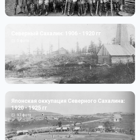
Северный Сахалин: 1906 - 1920 гг
5
фото
Японская оккупация Северного Сахалина:
1920 - 1925 гг
97
фото