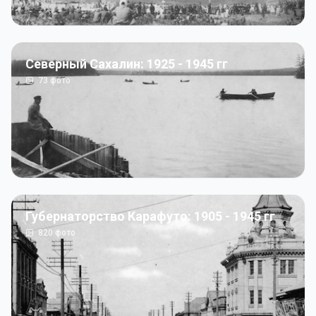
Северный Сахалин: 1925 - 1945 гг
73
фото
Губернаторство Карафуто: 1905 - 1945 гг
820
фото