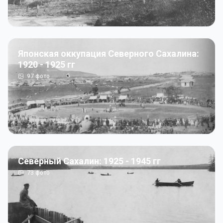
Японская оккупация Северного Сахалина:
1920 - 1925 гг
97
фото
Северный Сахалин: 1925 - 1945 гг
73
фото