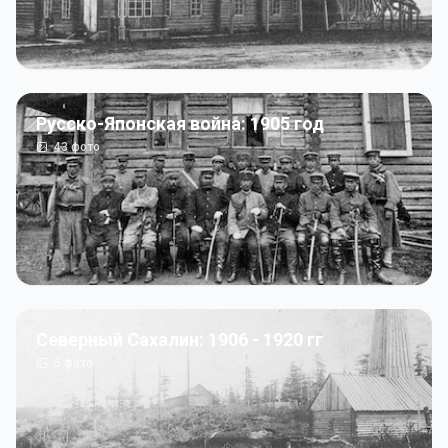
Русско-Японская война: 1905 год
43
фото
Северный Сахалин: 1906 - 1920 гг
5
фото