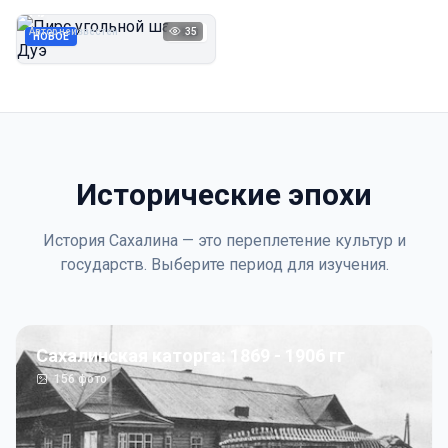
Дуэ
Автор неизвестен
35
1923
НОВОЕ
Исторические эпохи
История Сахалина — это переплетение культур и
государств. Выберите период для изучения.
Сахалинская каторга: 1869 - 1906 гг
156
фото