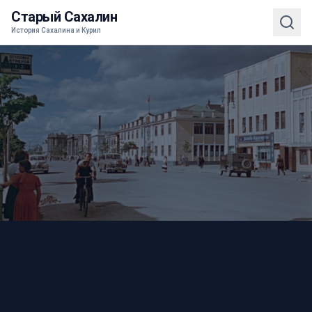
Старый Сахалин
История Сахалина и Курил