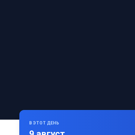
В ЭТОТ ДЕНЬ
9
август