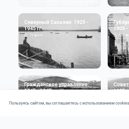
Северный Сахалин: 1925 -
Губер
1945 гг
1905 -
73
фото
820
ф
Гражданское управление:
Совет
1945 - 1947 гг
1985 г
22
фото
2121
ф
Пользуясь сайтом, вы соглашаетесь с использованием cookie