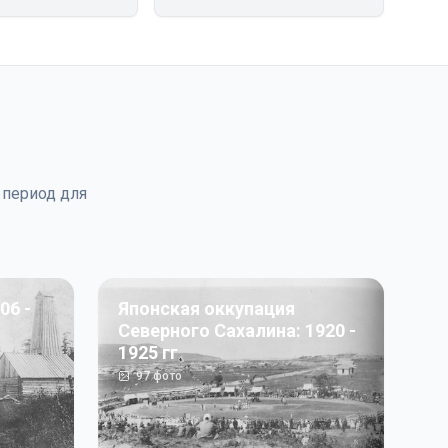
 период для
06 -
Японская оккупация
Северного Сахалина: 1920 -
1925 гг
97
фото