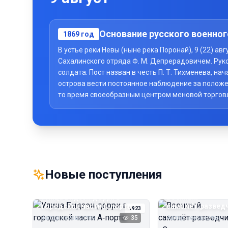
Основание русского военног
1869
год
В устье реки Невы (ныне река Поронай), 9 (22) а
Сахалинского отряда Ф. М. Депрерадовичем. Рук
солдата. Пост назван в честь П. Т. Тихменева, 
острова вести постоянное наблюдение за положе
то время своеобразным центром меновой торговли 
Новые поступления
Улица Бидзэн‑дорри в
Военный
городской части А‑порта
самолёт‑развед
1923
«Сальмсон»
Автор неизвестен
35
Автор неизвестен