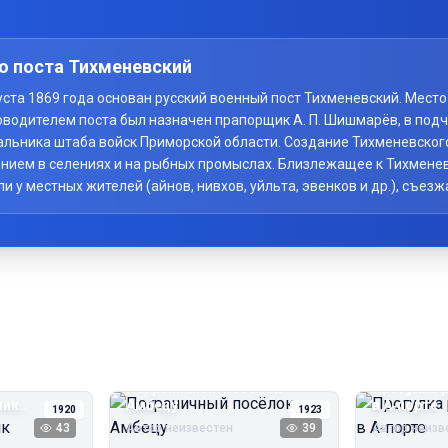
о поста Тихменевский
вгуста 1869 года основан русский военный пост Тихменевский. Мес
оводителем поста был назначен прапорщик А. П. Шишмарёв, в под
начальника штаба войск Приморской области. Создание Тихменевско
нием в селениях и на рыбных промыслах. Близлежащее к Тихменев
у местных жителей (айнов, нивхов, уйльта, эвенков и др.), съезж
Пограничный посёлок
Прогулка 
чик
Амбецу
в А‑порте
1920
1923
43
Автор неизвестен
39
Автор неизв