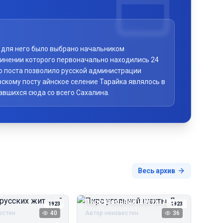
то для него было выбрано начальником
чинении которого первоначально находились 24
го поста позволило русской администрации
скому посту айнское селение Тарайка являлось в
авшихся сюда со всего Сахалина.
Весь архив
русских жителей
Пирс угольной шахты Дуэ
1923
1923
естен
40
Автор неизвестен
36