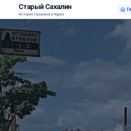
Старый Сахалин
Г
История Сахалина и Курил