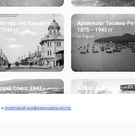
наторство Карафуто:
Архипелаг Тисима-Ре
 1945 гг
1875 – 1945 гг
ото
5
фото
ский Союз: 1947 -
Советский Союз.
г
Перестройка: 1985 - 1
ото
187
фото
s и
политикой конфиденциальности.
.