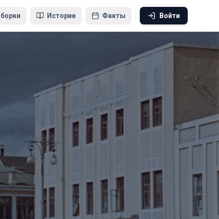
борки
Истории
Факты
Войти