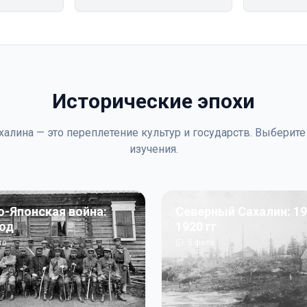
Исторические эпохи
халина — это переплетение культур и государств. Выберите
изучения.
о-Японская война:
Северный Сахалин: 19
год
1920 гг
то
5
фото