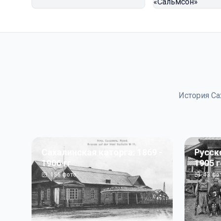
История Са
Сахалинская каторга: 1869 -
Русск
1906 гг
1905 
156
фото
43
фо