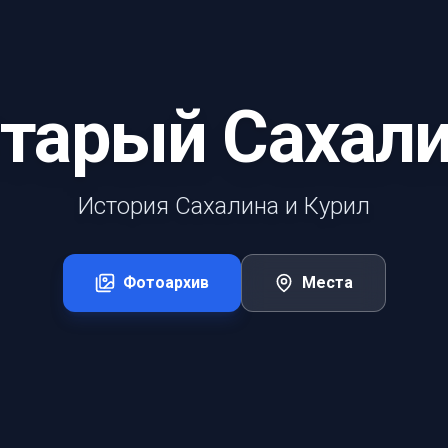
тарый Сахал
История Сахалина и Курил
Фотоархив
Места