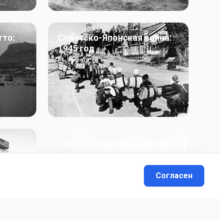
тто:
Советско-Японская война:
1945 год
50
фото
Сахалинская область: 1991
991 гг
- н.в.
13
фото
Согласен