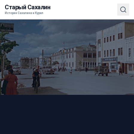
Старый Сахалин
История Сахалина и Курил