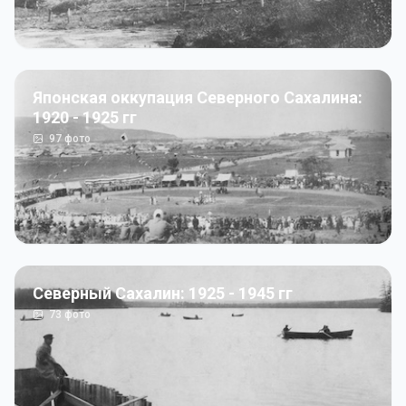
Японская оккупация Северного Сахалина:
1920 - 1925 гг
97
фото
Северный Сахалин: 1925 - 1945 гг
73
фото