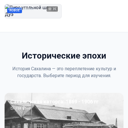
Дуэ
Автор неизвестен
35
1923
НОВОЕ
Исторические эпохи
История Сахалина — это переплетение культур и
государств. Выберите период для изучения.
Сахалинская каторга: 1869 - 1906 гг
156
фото