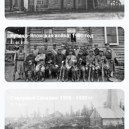
Русско-Японская война: 1905 год
43
фото
Северный Сахалин: 1906 - 1920 гг
5
фото