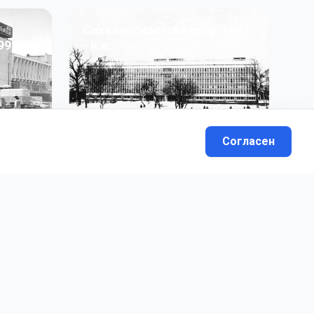
Сахалинская область: 1991
991 гг
- н.в.
13
фото
Согласен
вателей.