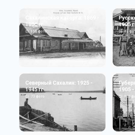
Сахалинская каторга: 1869 -
Русск
1906 гг
1905 
156
фото
43
фо
Северный Сахалин: 1925 -
Губер
1945 гг
1905 -
73
фото
820
ф