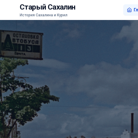
Старый Сахалин
Г
История Сахалина и Курил