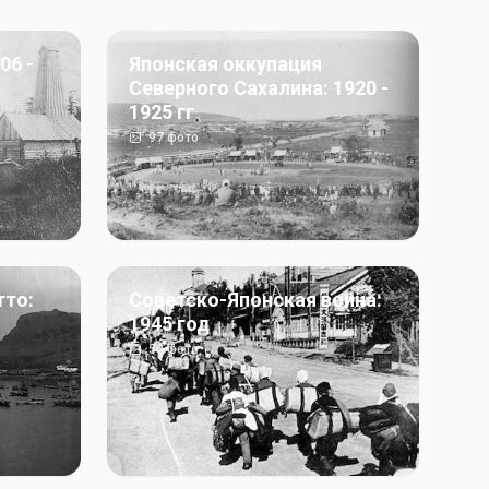
06 -
Японская оккупация
Северного Сахалина: 1920 -
1925 гг
97
фото
тто:
Советско-Японская война:
1945 год
50
фото