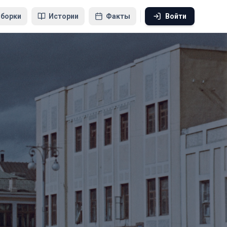
борки
Истории
Факты
Войти