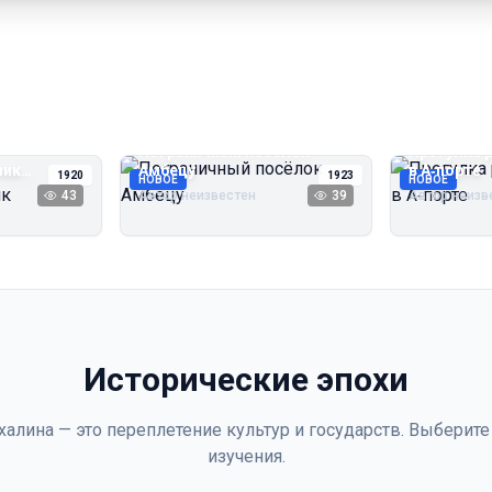
Пограничный посёлок
Прогулка 
чик
Амбецу
в А‑порте
1920
1923
НОВОЕ
НОВОЕ
43
Автор неизвестен
39
Автор неизв
Исторические эпохи
халина — это переплетение культур и государств. Выберите
изучения.