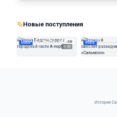
Новые поступления
Улица Бидзэн‑дорри в
Военный
городской части А‑порта
самолёт‑развед
1923
НОВОЕ
НОВОЕ
«Сальмсон»
Автор неизвестен
35
Автор неизвестен
История Са