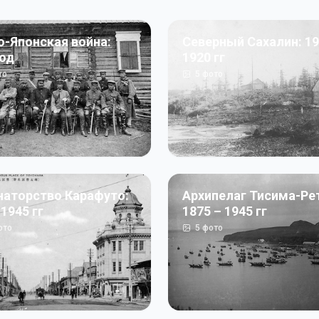
о-Японская война:
Северный Сахалин: 19
год
1920 гг
то
5
фото
наторство Карафуто:
Архипелаг Тисима-Ре
 1945 гг
1875 – 1945 гг
ото
5
фото