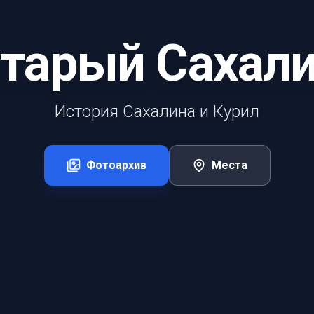
тарый Сахал
История Сахалина и Курил
Фотоархив
Места