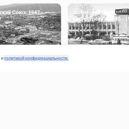
ский Союз: 1947 -
Советский Союз.
г
Перестройка: 1985 - 1
ото
187
фото
s и
политикой конфиденциальности.
.
Коллекции
 и тематические подборки от наших редакторов и пользо