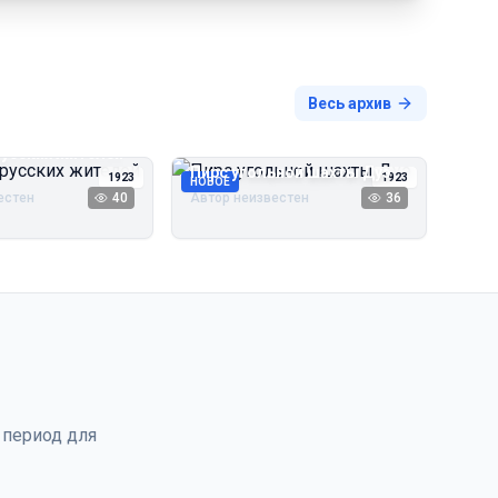
Весь архив
русских жителей
Пирс угольной шахты Дуэ
1923
1923
НОВОЕ
естен
40
Автор неизвестен
36
 период для