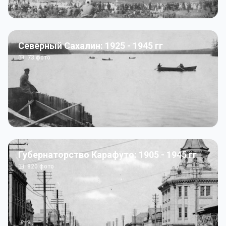
Северный Сахалин: 1925 - 1945 гг
73
фото
Губернаторство Карафуто: 1905 - 1945 гг
820
фото