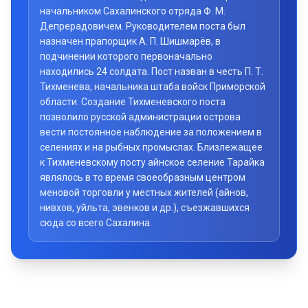
начальником Сахалинского отряда Ф. М.
Депрерадовичем. Руководителем поста был
назначен прапорщик А. П. Шишмарёв, в
подчинении которого первоначально
находились 24 солдата. Пост назван в честь П. Т.
Тихменева, начальника штаба войск Приморской
области. Создание Тихменевского поста
позволило русской администрации острова
вести постоянное наблюдение за положением в
селениях и на рыбных промыслах. Близлежащее
к Тихменевскому посту айнское селение Тарайка
являлось в то время своеобразным центром
меновой торговли у местных жителей (айнов,
нивхов, уйльта, эвенков и др.), съезжавшихся
сюда со всего Сахалина.