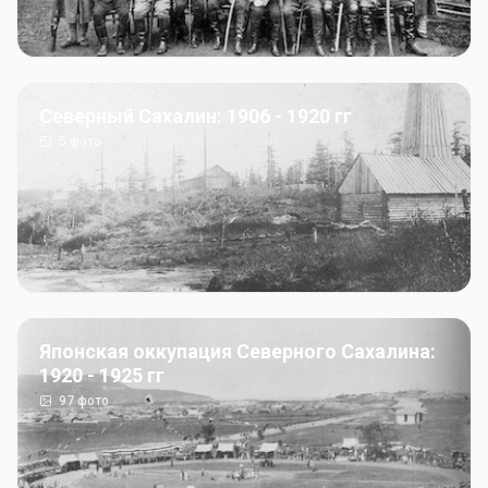
Северный Сахалин: 1906 - 1920 гг
5
фото
Японская оккупация Северного Сахалина:
1920 - 1925 гг
97
фото