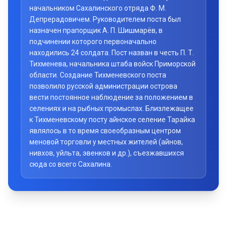
начальником Сахалинского отряда Ф. М.
Депрерадовичем. Руководителем поста был
назначен прапорщик А. П. Шишмарёв, в
подчинении которого первоначально
находились 24 солдата. Пост назван в честь П. Т.
Тихменева, начальника штаба войск Приморской
области. Создание Тихменевского поста
позволило русской администрации острова
вести постоянное наблюдение за положением в
селениях и на рыбных промыслах. Близлежащее
к Тихменевскому посту айнское селение Тарайка
являлось в то время своеобразным центром
меновой торговли у местных жителей (айнов,
нивхов, уйльта, эвенков и др.), съезжавшихся
сюда со всего Сахалина.