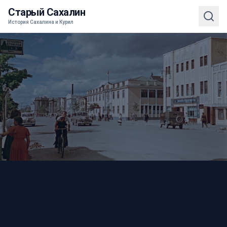
Старый Сахалин
История Сахалина и Курил