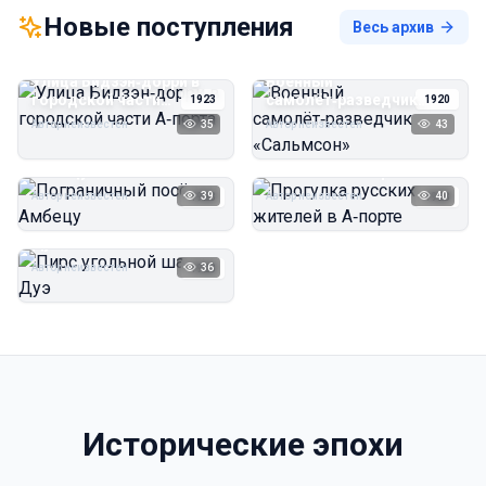
Новые поступления
Весь архив
Улица Бидзэн‑дорри в
Военный
городской части
самолёт‑разведчик
1923
1920
А‑порта
«Сальмсон»
Автор неизвестен
35
Автор неизвестен
43
Пограничный посёлок
Прогулка русских
Амбецу
жителей в А‑порте
Автор неизвестен
39
Автор неизвестен
40
1923
1923
Пирс угольной шахты
Дуэ
Автор неизвестен
36
1923
Исторические эпохи