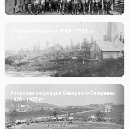
Северный Сахалин: 1906 - 1920 гг
5
фото
Японская оккупация Северного Сахалина:
1920 - 1925 гг
97
фото