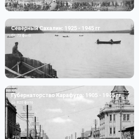
Северный Сахалин: 1925 - 1945 гг
73
фото
Губернаторство Карафуто: 1905 - 1945 гг
820
фото