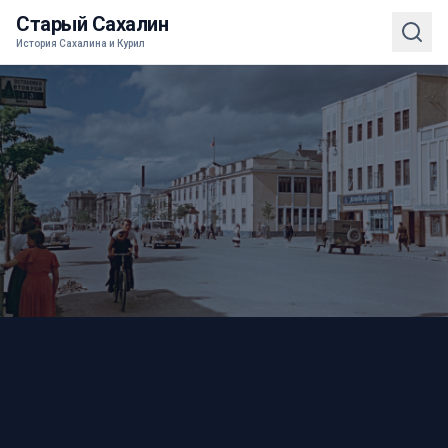
Старый Сахалин
История Сахалина и Курил