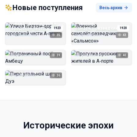
Новые поступления
Весь архив
Улица Бидзэн‑дорри в
Военный
городской части
самолёт‑разведчик
1923
1920
А‑порта
«Сальмсон»
Автор неизвестен
35
Автор неизвестен
43
Пограничный посёлок
Прогулка русских
Амбецу
жителей в А‑порте
Автор неизвестен
39
Автор неизвестен
40
1923
1923
Пирс угольной шахты
Дуэ
Автор неизвестен
36
1923
Исторические эпохи