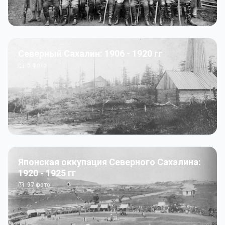
Северный Сахалин: 1906 - 1920 гг
5
фото
Японская оккупация Северного Сахалина:
1920 - 1925 гг
97
фото