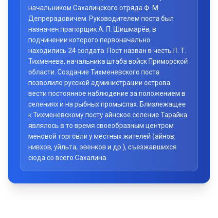
начальником Сахалинского отряда Ф. М.
Депрерадовичем. Руководителем поста был
назначен прапорщик А. П. Шишмарёв, в
подчинении которого первоначально
находились 24 солдата. Пост назван в честь П. Т.
Тихменева, начальника штаба войск Приморской
области. Создание Тихменевского поста
позволило русской администрации острова
вести постоянное наблюдение за положением в
селениях и на рыбных промыслах. Близлежащее
к Тихменевскому посту айнское селение Тарайка
являлось в то время своеобразным центром
меновой торговли у местных жителей (айнов,
нивхов, уйльта, эвенков и др.), съезжавшихся
сюда со всего Сахалина.