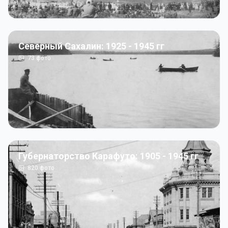
Северный Сахалин: 1925 - 1945 гг
73
фото
Губернаторство Карафуто: 1905 - 1945 гг
820
фото