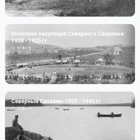
Японская оккупация Северного Сахалина:
1920 - 1925 гг
97
фото
Северный Сахалин: 1925 - 1945 гг
73
фото