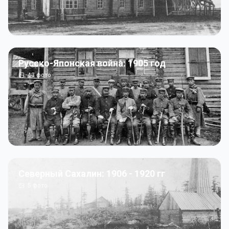
Русско-Японская война: 1905 год
43
фото
Северный Сахалин: 1906 - 1920 гг
5
фото