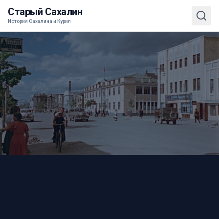
Старый Сахалин
История Сахалина и Курил