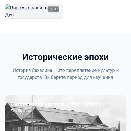
Дуэ
Автор неизвестен
37
1923
Исторические эпохи
История Сахалина — это переплетение культур и
государств. Выберите период для изучения.
Сахалинская каторга: 1869 - 1906 гг
156
фото