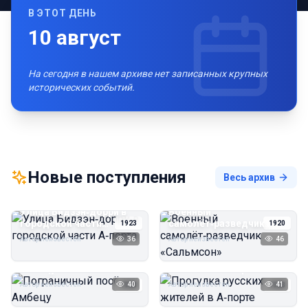
В ЭТОТ ДЕНЬ
10
август
На сегодня в нашем архиве нет записанных крупных
исторических событий.
Новые поступления
Весь архив
Улица Бидзэн‑дорри в
Военный
городской части
самолёт‑разведчик
1923
1920
А‑порта
«Сальмсон»
Автор неизвестен
36
Автор неизвестен
46
Пограничный посёлок
Прогулка русских
Амбецу
жителей в А‑порте
Автор неизвестен
40
Автор неизвестен
41
1923
1923
Пирс угольной шахты