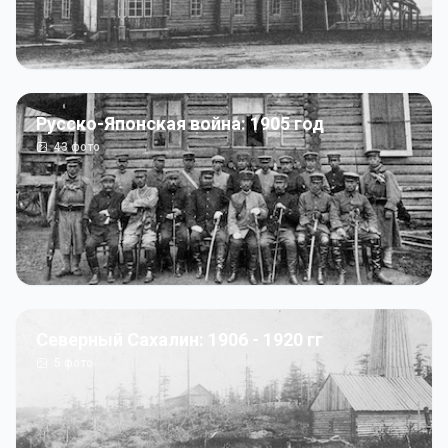
Русско-Японская война: 1905 год
43
фото
Северный Сахалин: 1906 - 1920 гг
5
фото