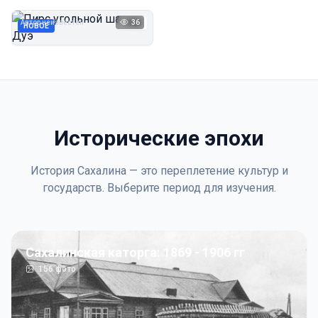
Дуэ
Автор неизвестен
36
1923
НОВОЕ
Исторические эпохи
История Сахалина — это переплетение культур и
государств. Выберите период для изучения.
Сахалинская каторга: 1869 - 1906 гг
156
фото