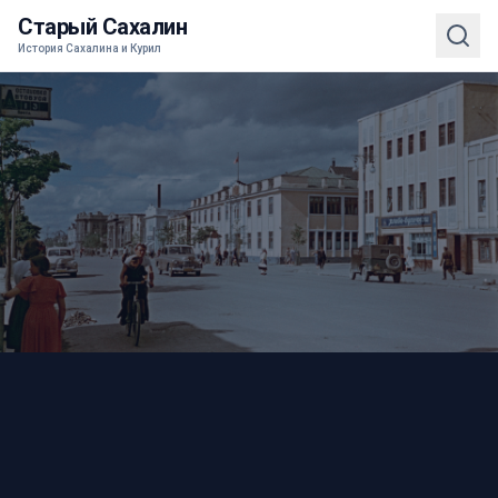
Старый Сахалин
История Сахалина и Курил