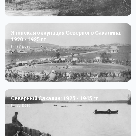
Японская оккупация Северного Сахалина:
1920 - 1925 гг
97
фото
Северный Сахалин: 1925 - 1945 гг
73
фото