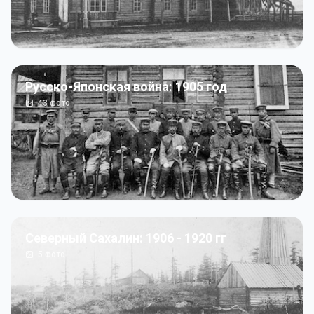
Русско-Японская война: 1905 год
43
фото
Северный Сахалин: 1906 - 1920 гг
5
фото