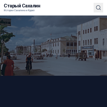
Старый Сахалин
История Сахалина и Курил