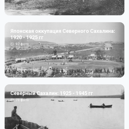
Японская оккупация Северного Сахалина:
1920 - 1925 гг
97
фото
Северный Сахалин: 1925 - 1945 гг
73
фото