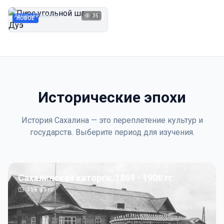
Дуэ
Автор неизвестен
35
1923
НОВОЕ
Исторические эпохи
История Сахалина — это переплетение культур и
государств. Выберите период для изучения.
Сахалинская каторга: 1869 - 1906 гг
156
фото