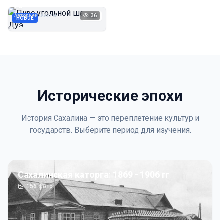
Дуэ
Автор неизвестен
36
1923
НОВОЕ
Исторические эпохи
История Сахалина — это переплетение культур и
государств. Выберите период для изучения.
Сахалинская каторга: 1869 - 1906 гг
156
фото