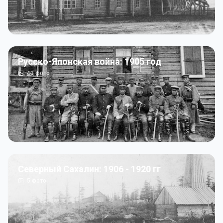
Русско-Японская война: 1905 год
43
фото
Северный Сахалин: 1906 - 1920 гг
5
фото