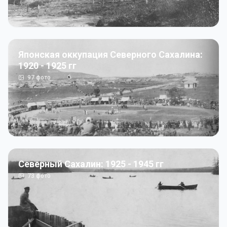
Японская оккупация Северного Сахалина:
1920 - 1925 гг
97
фото
Северный Сахалин: 1925 - 1945 гг
73
фото