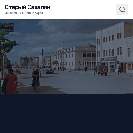
Старый Сахалин
История Сахалина и Курил