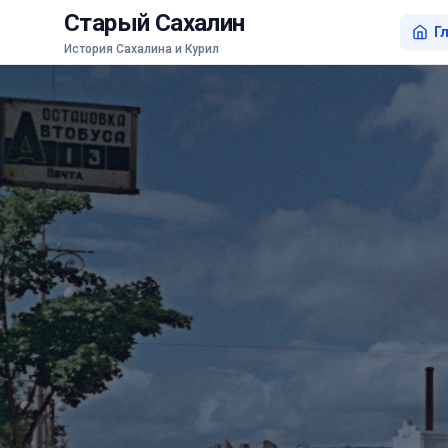
Старый Сахалин
Г
История Сахалина и Курил