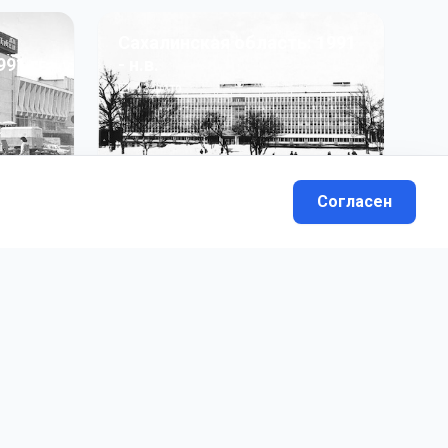
Сахалинская область: 1991
991 гг
- н.в.
13
фото
Согласен
вателей.