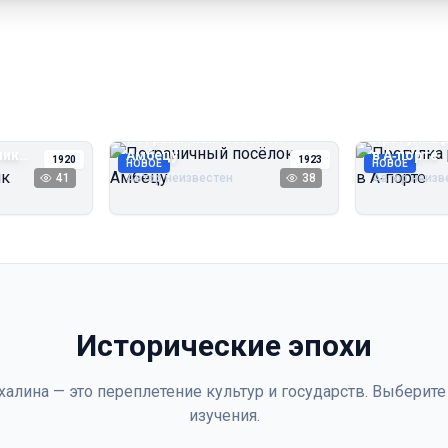
Пограничный посёлок
Прогулка 
чик
Амбецу
в А‑порте
1920
1923
НОВОЕ
НОВОЕ
41
Автор неизвестен
38
Автор неизв
Исторические эпохи
халина — это переплетение культур и государств. Выберите
изучения.