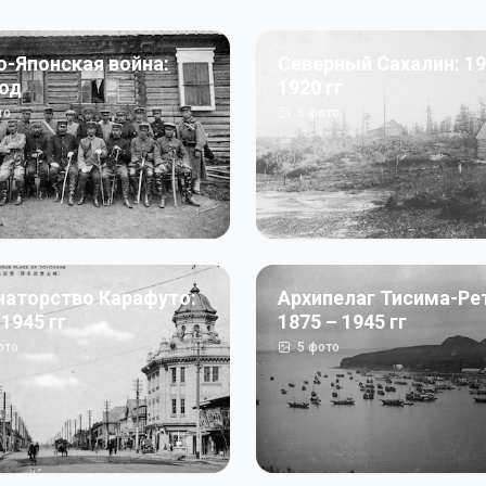
о-Японская война:
Северный Сахалин: 19
год
1920 гг
то
5
фото
наторство Карафуто:
Архипелаг Тисима-Ре
 1945 гг
1875 – 1945 гг
ото
5
фото