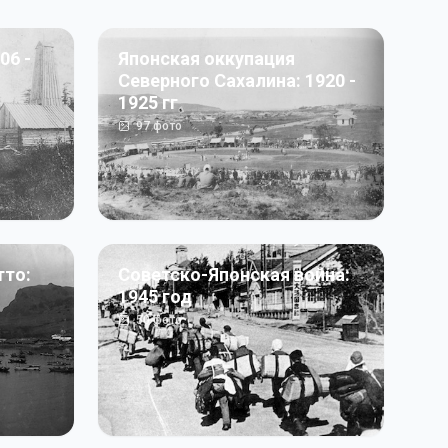
06 -
Японская оккупация
Северного Сахалина: 1920 -
1925 гг
97
фото
тто:
Советско-Японская война:
1945 год
50
фото