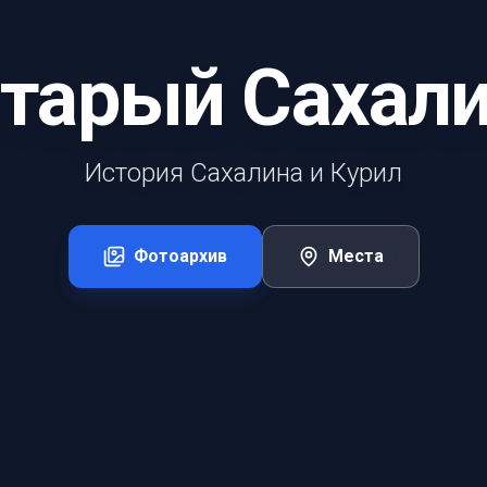
тарый Сахал
История Сахалина и Курил
Фотоархив
Места