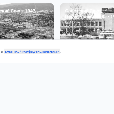
ский Союз: 1947 -
Советский Союз.
г
Перестройка: 1985 - 1
ото
187
фото
s и
политикой конфиденциальности.
.
Коллекции
 и тематические подборки от наших редакторов и пользо