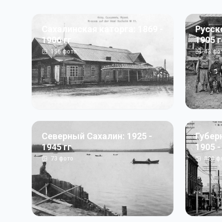
Сахалинская каторга: 1869 -
Русск
1906 гг
1905 
156
фото
43
фо
Северный Сахалин: 1925 -
Губер
1945 гг
1905 -
73
фото
820
ф