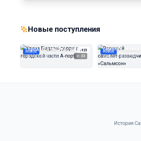
Новые поступления
Улица Бидзэн‑дорри в
Военный
городской части А‑порта
самолёт‑развед
1923
НОВОЕ
НОВОЕ
«Сальмсон»
Автор неизвестен
33
Автор неизвестен
История Са