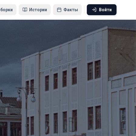
борки
Истории
Факты
Войти