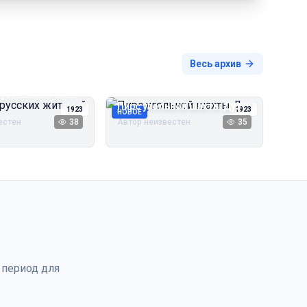
Весь архив
русских жителей
Пирс угольной шахты Дуэ
1923
1923
НОВОЕ
естен
38
Автор неизвестен
35
 период для