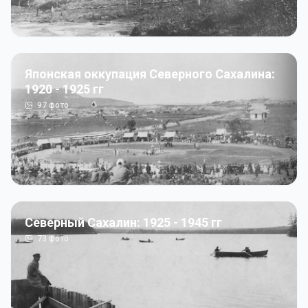
Японская оккупация Северного Сахалина:
1920 - 1925 гг
97
фото
Северный Сахалин: 1925 - 1945 гг
73
фото