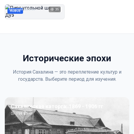
Дуэ
Автор неизвестен
35
1923
НОВОЕ
Исторические эпохи
История Сахалина — это переплетение культур и
государств. Выберите период для изучения.
Сахалинская каторга: 1869 - 1906 гг
156
фото