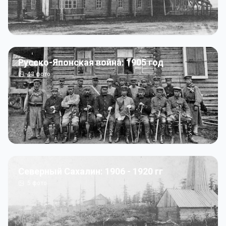
Русско-Японская война: 1905 год
43
фото
Северный Сахалин: 1906 - 1920 гг
5
фото