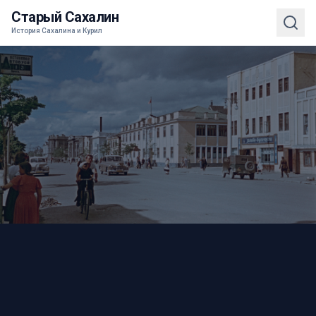
Старый Сахалин
История Сахалина и Курил