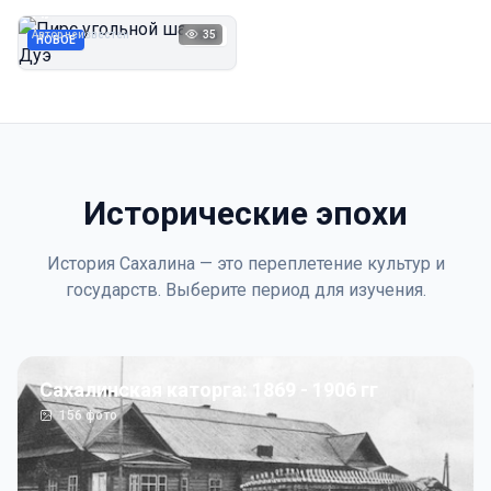
Дуэ
Автор неизвестен
35
1923
НОВОЕ
Исторические эпохи
История Сахалина — это переплетение культур и
государств. Выберите период для изучения.
Сахалинская каторга: 1869 - 1906 гг
156
фото