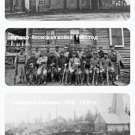
Русско-Японская война: 1905 год
43
фото
Северный Сахалин: 1906 - 1920 гг
5
фото