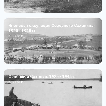
Японская оккупация Северного Сахалина:
1920 - 1925 гг
97
фото
Северный Сахалин: 1925 - 1945 гг
73
фото