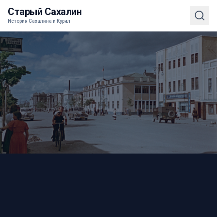
Старый Сахалин
История Сахалина и Курил