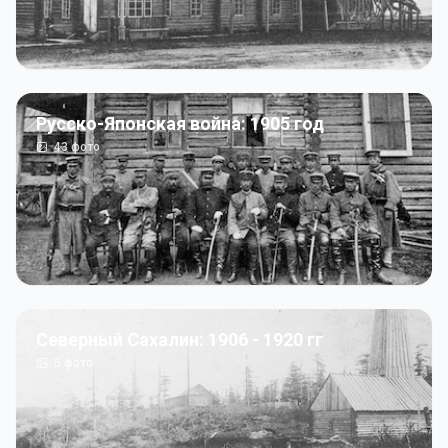
Русско-Японская война: 1905 год
43
фото
Северный Сахалин: 1906 - 1920 гг
5
фото