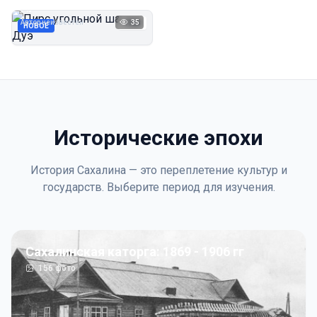
Дуэ
Автор неизвестен
35
1923
НОВОЕ
Исторические эпохи
История Сахалина — это переплетение культур и
государств. Выберите период для изучения.
Сахалинская каторга: 1869 - 1906 гг
156
фото