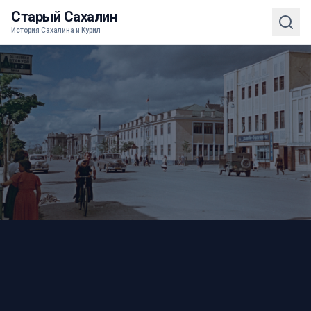
Старый Сахалин
История Сахалина и Курил