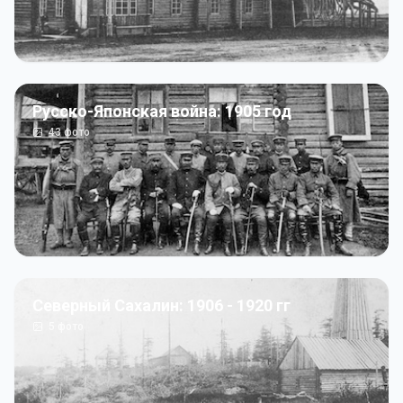
Русско-Японская война: 1905 год
43
фото
Северный Сахалин: 1906 - 1920 гг
5
фото