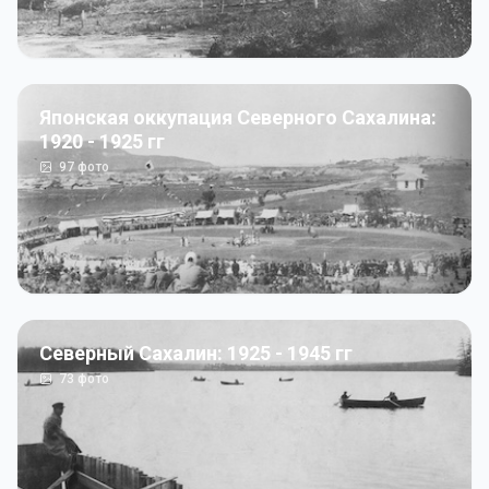
Японская оккупация Северного Сахалина:
1920 - 1925 гг
97
фото
Северный Сахалин: 1925 - 1945 гг
73
фото