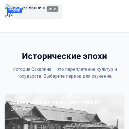
Дуэ
Автор неизвестен
35
1923
НОВОЕ
Исторические эпохи
История Сахалина — это переплетение культур и
государств. Выберите период для изучения.
Сахалинская каторга: 1869 - 1906 гг
156
фото