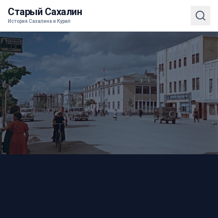
Старый Сахалин
История Сахалина и Курил