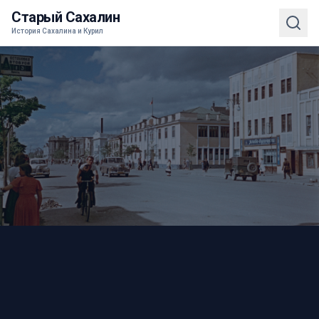
Старый Сахалин
История Сахалина и Курил