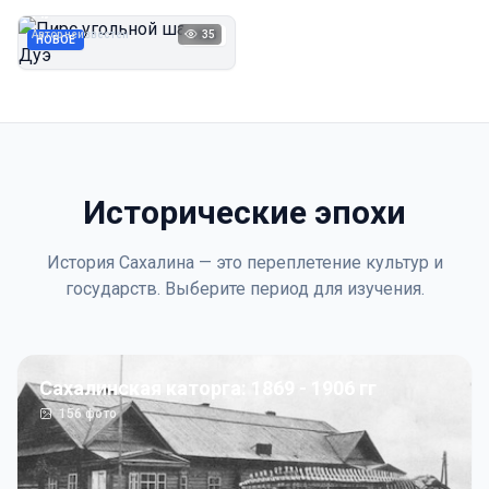
Дуэ
Автор неизвестен
35
1923
НОВОЕ
Исторические эпохи
История Сахалина — это переплетение культур и
государств. Выберите период для изучения.
Сахалинская каторга: 1869 - 1906 гг
156
фото