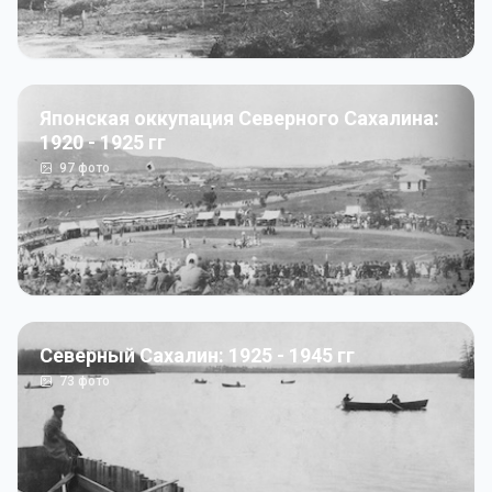
Японская оккупация Северного Сахалина:
1920 - 1925 гг
97
фото
Северный Сахалин: 1925 - 1945 гг
73
фото