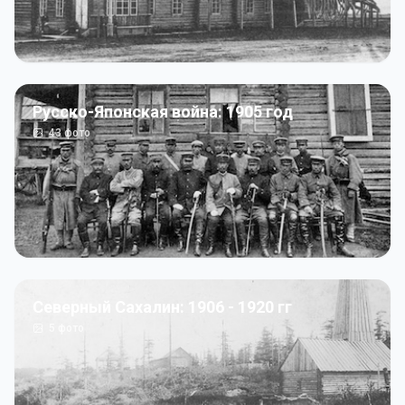
Русско-Японская война: 1905 год
43
фото
Северный Сахалин: 1906 - 1920 гг
5
фото