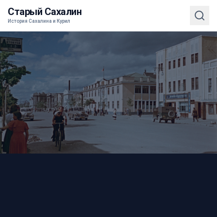
Старый Сахалин
История Сахалина и Курил