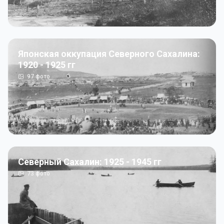
Японская оккупация Северного Сахалина:
1920 - 1925 гг
97
фото
Северный Сахалин: 1925 - 1945 гг
73
фото