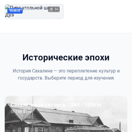
Дуэ
Автор неизвестен
36
1923
НОВОЕ
Исторические эпохи
История Сахалина — это переплетение культур и
государств. Выберите период для изучения.
Сахалинская каторга: 1869 - 1906 гг
156
фото