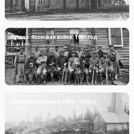
Русско-Японская война: 1905 год
43
фото
Северный Сахалин: 1906 - 1920 гг
5
фото