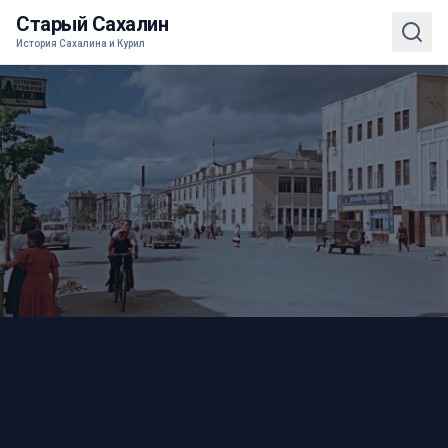
Старый Сахалин
История Сахалина и Курил