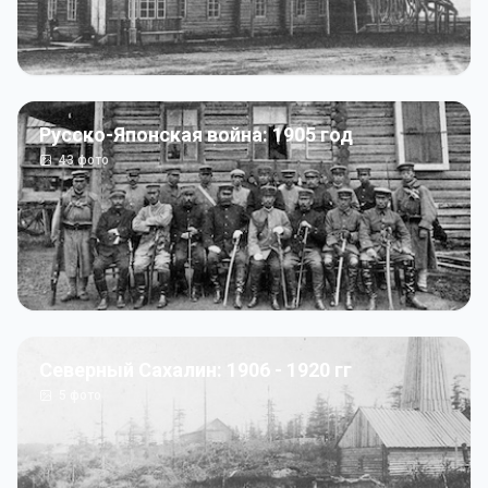
Русско-Японская война: 1905 год
43
фото
Северный Сахалин: 1906 - 1920 гг
5
фото