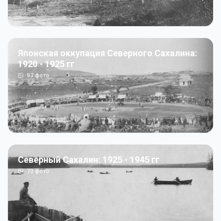
Японская оккупация Северного Сахалина:
1920 - 1925 гг
97
фото
Северный Сахалин: 1925 - 1945 гг
73
фото