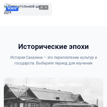
Дуэ
Автор неизвестен
36
1923
НОВОЕ
Исторические эпохи
История Сахалина — это переплетение культур и
государств. Выберите период для изучения.
Сахалинская каторга: 1869 - 1906 гг
156
фото