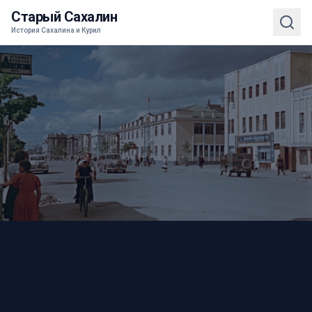
Старый Сахалин
История Сахалина и Курил