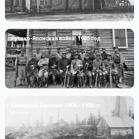
Русско-Японская война: 1905 год
43
фото
Северный Сахалин: 1906 - 1920 гг
5
фото