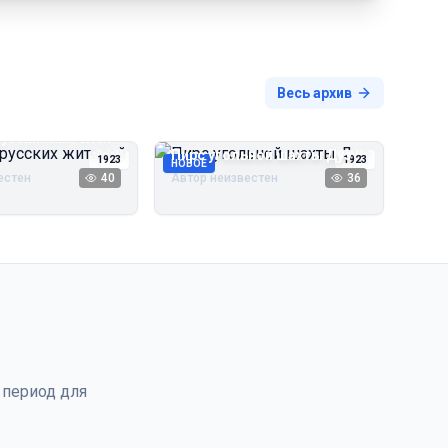
Весь архив
русских жителей
Пирс угольной шахты Дуэ
1923
1923
НОВОЕ
естен
40
Автор неизвестен
36
 период для