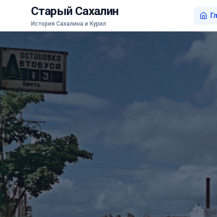
Старый Сахалин
Г
История Сахалина и Курил