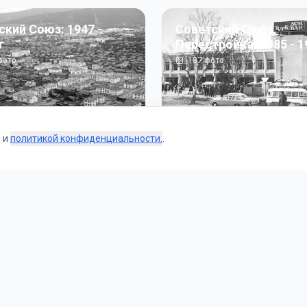
ский Союз: 1947 -
Советский Союз.
г
Перестройка: 1985 - 1
ото
187
фото
s и
политикой конфиденциальности.
.
Коллекции
 и тематические подборки от наших редакторов и пользо