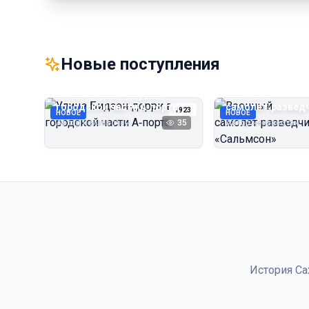
Новые поступления
Улица Бидзэн‑дорри в
Военный
городской части А‑порта
самолёт‑развед
1923
НОВОЕ
НОВОЕ
«Сальмсон»
Автор неизвестен
35
Автор неизвестен
История Са