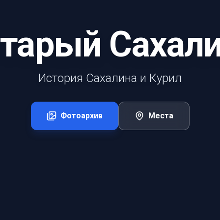
тарый Сахал
История Сахалина и Курил
Фотоархив
Места