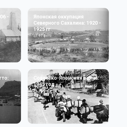
06 -
Японская оккупация
Северного Сахалина: 1920 -
1925 гг
97
фото
тто:
Советско-Японская война:
1945 год
50
фото