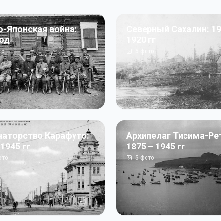
о-Японская война:
Северный Сахалин: 19
год
1920 гг
то
5
фото
наторство Карафуто:
Архипелаг Тисима-Ре
 1945 гг
1875 – 1945 гг
ото
5
фото