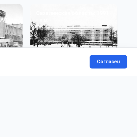
Сахалинская область: 1991
991 гг
- н.в.
13
фото
Согласен
вателей.