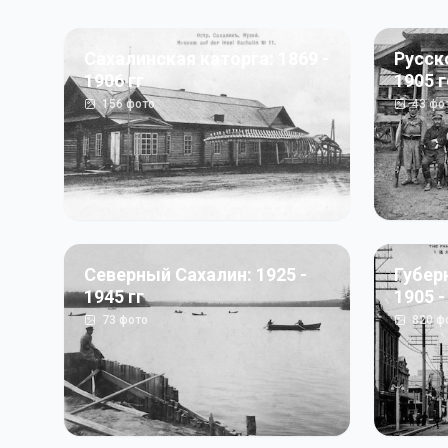
Сахалинская каторга: 1869 -
Русск
1906 гг
1905 
156
фото
43
фо
Северный Сахалин: 1925 -
Губер
1945 гг
1905 -
73
фото
820
ф