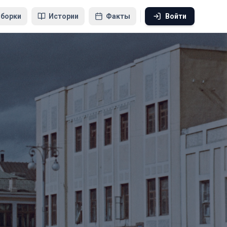
борки
Истории
Факты
Войти