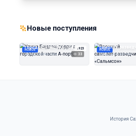
Новые поступления
Улица Бидзэн‑дорри в
Военный
городской части А‑порта
самолёт‑развед
1923
НОВОЕ
НОВОЕ
«Сальмсон»
Автор неизвестен
33
Автор неизвестен
История Са