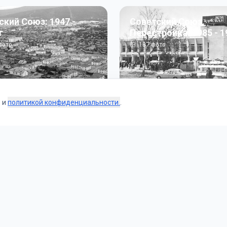
ский Союз: 1947 -
Советский Союз.
г
Перестройка: 1985 - 1
ото
187
фото
s и
политикой конфиденциальности.
.
Коллекции
 и тематические подборки от наших редакторов и пользо