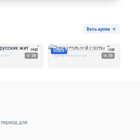
Весь архив
русских жителей
Пирс угольной шахты Дуэ
1923
1923
НОВОЕ
естен
38
Автор неизвестен
35
 период для