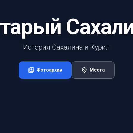
тарый Сахал
История Сахалина и Курил
Фотоархив
Места