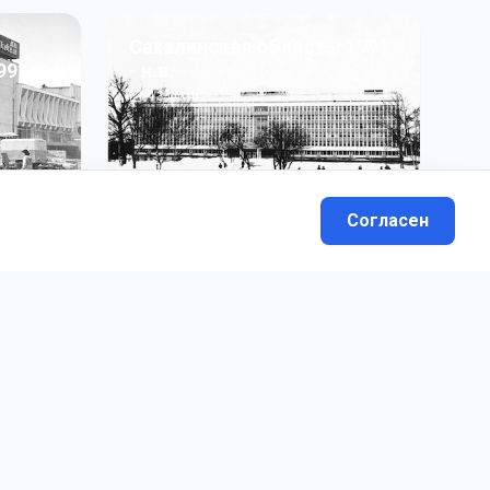
Сахалинская область: 1991
991 гг
- н.в.
13
фото
Согласен
вателей.