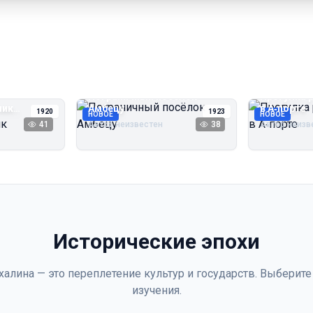
Пограничный посёлок
Прогулка 
чик
Амбецу
в А‑порте
1920
1923
НОВОЕ
НОВОЕ
41
Автор неизвестен
38
Автор неизв
Исторические эпохи
халина — это переплетение культур и государств. Выберите
изучения.