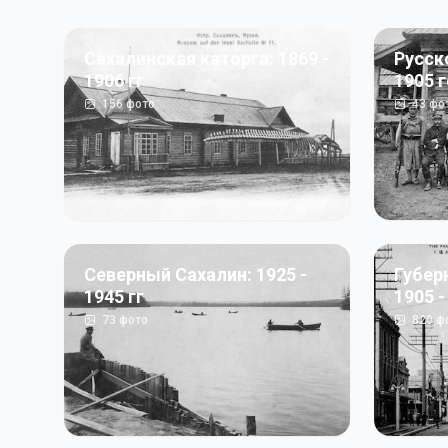
Сахалинская каторга: 1869 -
Русск
1906 гг
1905 
156
фото
43
фо
Северный Сахалин: 1925 -
Губер
1945 гг
1905 -
73
фото
820
ф