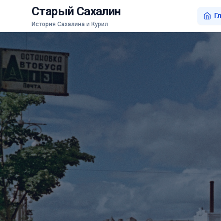
Старый Сахалин
Г
История Сахалина и Курил