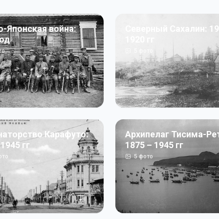
о-Японская война:
Северный Сахалин: 19
год
1920 гг
то
5
фото
наторство Карафуто:
Архипелаг Тисима-Ре
 1945 гг
1875 – 1945 гг
ото
5
фото