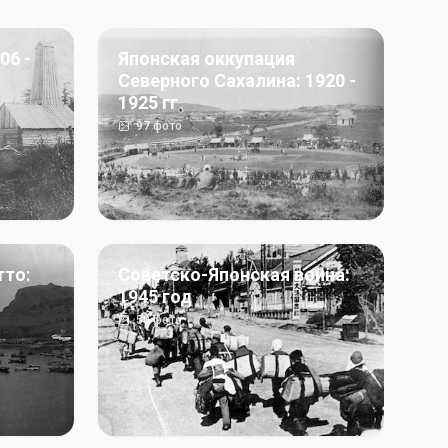
06 -
Японская оккупация
Северного Сахалина: 1920 -
1925 гг
97
фото
тто:
Советско-Японская война:
1945 год
50
фото