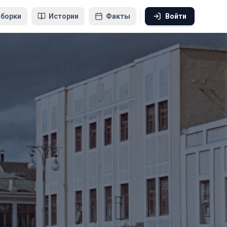
борки
Истории
Факты
Войти