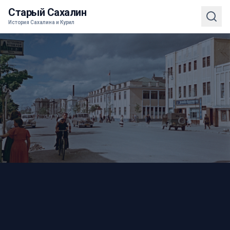
Старый Сахалин
История Сахалина и Курил