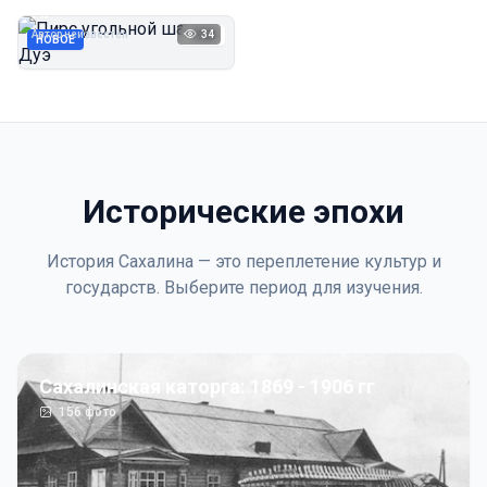
Дуэ
Автор неизвестен
34
1923
НОВОЕ
Исторические эпохи
История Сахалина — это переплетение культур и
государств. Выберите период для изучения.
Сахалинская каторга: 1869 - 1906 гг
156
фото