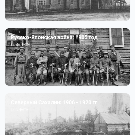
Русско-Японская война: 1905 год
43
фото
Северный Сахалин: 1906 - 1920 гг
5
фото