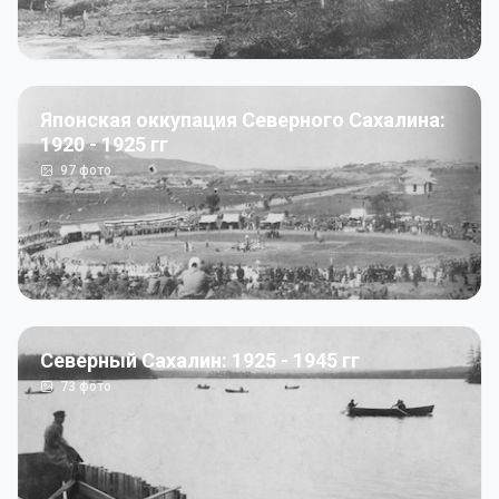
Японская оккупация Северного Сахалина:
1920 - 1925 гг
97
фото
Северный Сахалин: 1925 - 1945 гг
73
фото