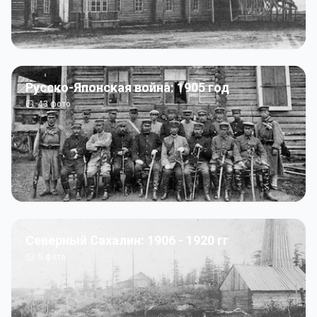
Русско-Японская война: 1905 год
43
фото
Северный Сахалин: 1906 - 1920 гг
5
фото