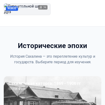
Дуэ
Автор неизвестен
36
1923
НОВОЕ
Исторические эпохи
История Сахалина — это переплетение культур и
государств. Выберите период для изучения.
Сахалинская каторга: 1869 - 1906 гг
156
фото