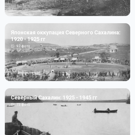
Японская оккупация Северного Сахалина:
1920 - 1925 гг
97
фото
Северный Сахалин: 1925 - 1945 гг
73
фото