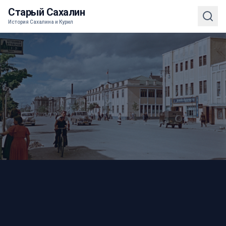
Старый Сахалин
История Сахалина и Курил