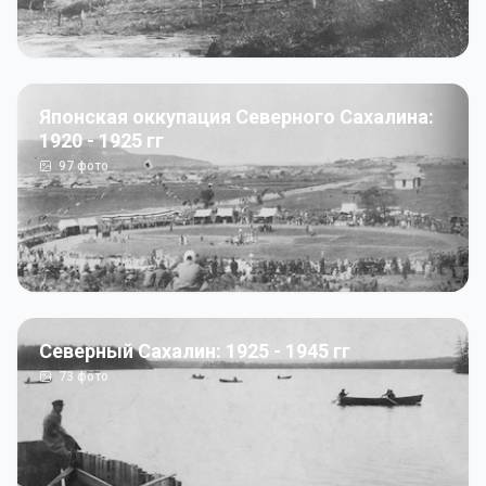
Японская оккупация Северного Сахалина:
1920 - 1925 гг
97
фото
Северный Сахалин: 1925 - 1945 гг
73
фото