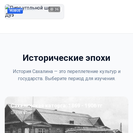
Дуэ
Автор неизвестен
36
1923
НОВОЕ
Исторические эпохи
История Сахалина — это переплетение культур и
государств. Выберите период для изучения.
Сахалинская каторга: 1869 - 1906 гг
156
фото