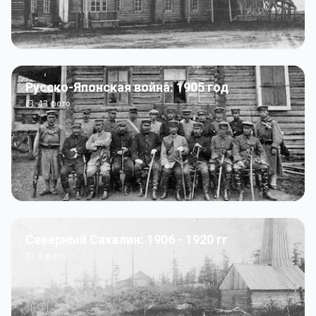
Русско-Японская война: 1905 год
43
фото
Северный Сахалин: 1906 - 1920 гг
5
фото