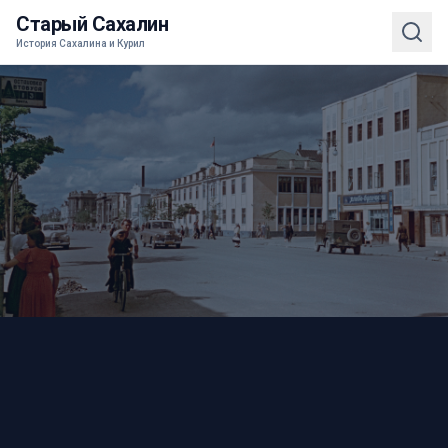
Старый Сахалин
История Сахалина и Курил