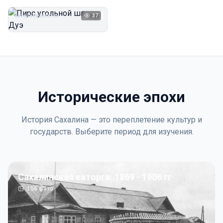
Дуэ
Автор неизвестен
37
1923
Исторические эпохи
История Сахалина — это переплетение культур и
государств. Выберите период для изучения.
Сахалинская каторга: 1869 - 1906 гг
156
фото