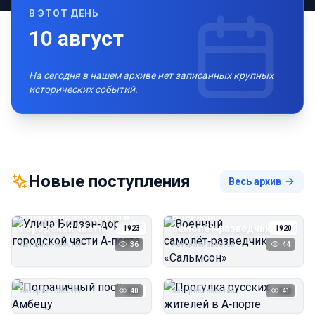
В ЭТОТ ДЕНЬ
10
август
На сегодня в нашем архиве нет записанных крупных
исторических событий.
Новые поступления
Весь архив
Улица Бидзэн‑дорри в
Военный
городской части
самолёт‑разведчик
1923
1920
А‑порта
«Сальмсон»
Автор неизвестен
36
Автор неизвестен
44
Пограничный посёлок
Прогулка русских
Амбецу
жителей в А‑порте
Автор неизвестен
40
Автор неизвестен
41
1923
1923
Пирс угольной шахты