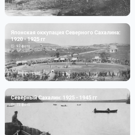
Японская оккупация Северного Сахалина:
1920 - 1925 гг
97
фото
Северный Сахалин: 1925 - 1945 гг
73
фото