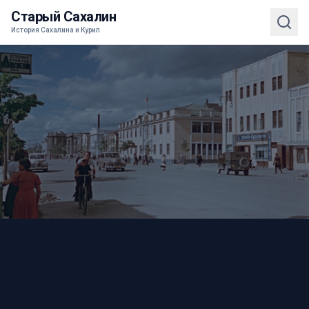
Старый Сахалин
История Сахалина и Курил