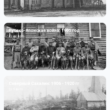
Русско-Японская война: 1905 год
43
фото
Северный Сахалин: 1906 - 1920 гг
5
фото