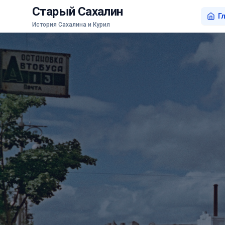
Старый Сахалин
Г
История Сахалина и Курил