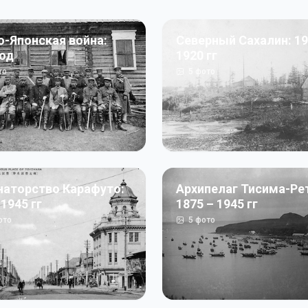
о-Японская война:
Северный Сахалин: 19
год
1920 гг
то
5
фото
наторство Карафуто:
Архипелаг Тисима-Ре
 1945 гг
1875 – 1945 гг
ото
5
фото