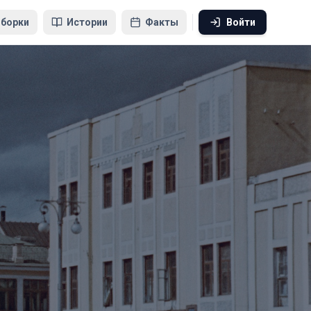
борки
Истории
Факты
Войти