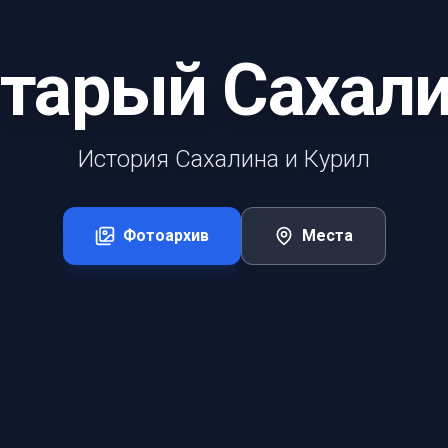
тарый Сахал
История Сахалина и Курил
Фотоархив
Места