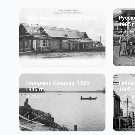
Сахалинская каторга: 1869 -
Русск
1906 гг
1905 
156
фото
43
фо
Северный Сахалин: 1925 -
Губер
1945 гг
1905 -
73
фото
820
ф