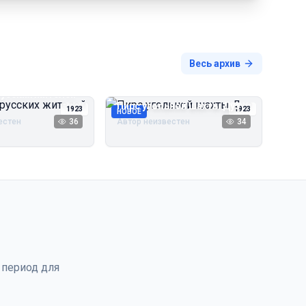
Весь архив
русских жителей
Пирс угольной шахты Дуэ
1923
1923
НОВОЕ
естен
36
Автор неизвестен
34
 период для