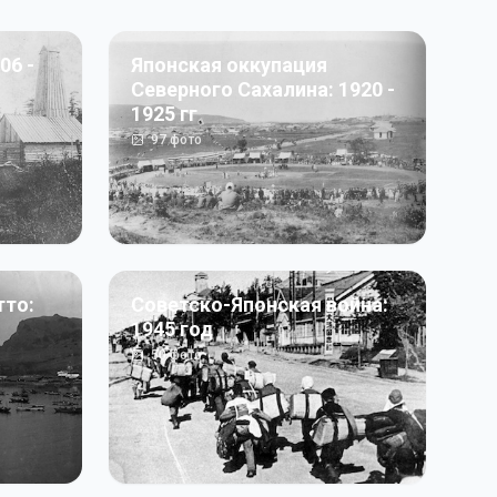
06 -
Японская оккупация
Северного Сахалина: 1920 -
1925 гг
97
фото
тто:
Советско-Японская война:
1945 год
50
фото