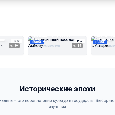
Пограничный посёлок
Прогулка 
чик
Амбецу
в А‑порте
1920
1923
НОВОЕ
НОВОЕ
39
Автор неизвестен
35
Автор неизв
Исторические эпохи
халина — это переплетение культур и государств. Выберите
изучения.