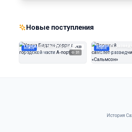
Новые поступления
Улица Бидзэн‑дорри в
Военный
городской части А‑порта
самолёт‑развед
1923
НОВОЕ
НОВОЕ
«Сальмсон»
Автор неизвестен
31
Автор неизвестен
История Са