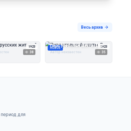
Весь архив
русских жителей
Пирс угольной шахты Дуэ
1923
1923
НОВОЕ
естен
38
Автор неизвестен
35
 период для