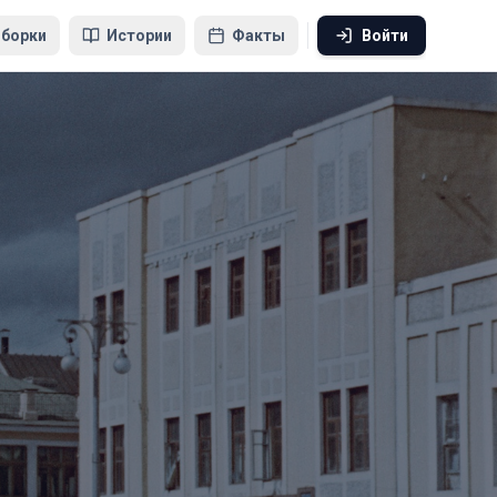
борки
Истории
Факты
Войти