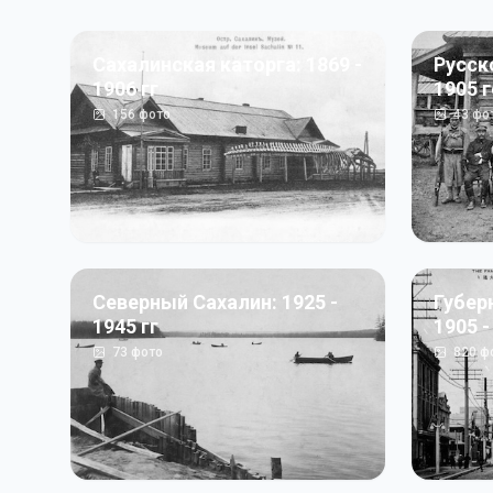
Сахалинская каторга: 1869 -
Русск
1906 гг
1905 
156
фото
43
фо
Северный Сахалин: 1925 -
Губер
1945 гг
1905 -
73
фото
820
ф