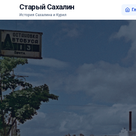
Старый Сахалин
Г
История Сахалина и Курил