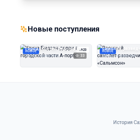
Новые поступления
Улица Бидзэн‑дорри в
Военный
городской части А‑порта
самолёт‑развед
1923
НОВОЕ
НОВОЕ
«Сальмсон»
Автор неизвестен
33
Автор неизвестен
История Са