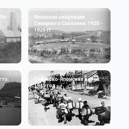
06 -
Японская оккупация
Северного Сахалина: 1920 -
1925 гг
97
фото
тто:
Советско-Японская война:
1945 год
50
фото