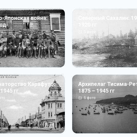
о-Японская война:
Северный Сахалин: 19
год
1920 гг
то
5
фото
наторство Карафуто:
Архипелаг Тисима-Ре
 1945 гг
1875 – 1945 гг
ото
5
фото