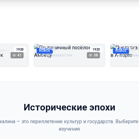
Пограничный посёлок
Прогулка 
чик
Амбецу
в А‑порте
1920
1923
НОВОЕ
НОВОЕ
41
Автор неизвестен
38
Автор неизв
Исторические эпохи
халина — это переплетение культур и государств. Выберите
изучения.