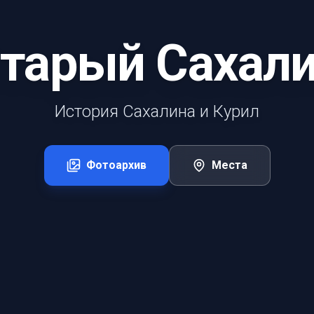
тарый Сахал
История Сахалина и Курил
Фотоархив
Места