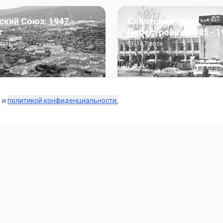
ский Союз: 1947 -
Советский Союз.
г
Перестройка: 1985 - 1
ото
187
фото
s и
политикой конфиденциальности.
.
Коллекции
 и тематические подборки от наших редакторов и пользо