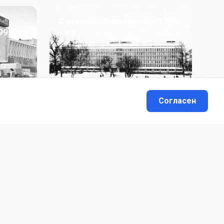
Сахалинская область: 1991
991 гг
- н.в.
13
фото
Согласен
вателей.